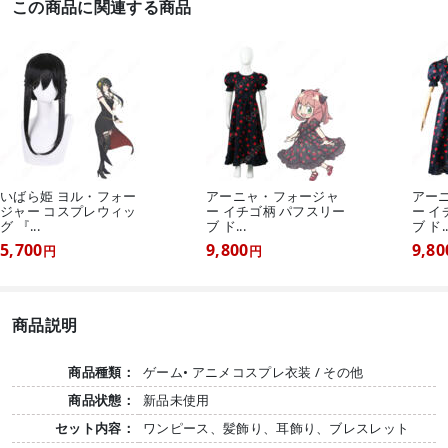
この商品に関連する商品
いばら姫 ヨル・フォー
アーニャ・フォージャ
アー
ジャー コスプレウィッ
ー イチゴ柄 パフスリー
ー イ
グ 『...
ブ ド...
ブ ド..
5,700
9,800
9,80
円
円
商品説明
商品種類：
ゲーム• アニメコスプレ衣装 / その他
商品状態：
新品未使用
セット内容：
ワンピース、髪飾り、耳飾り、ブレスレット