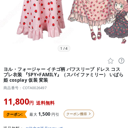
1
/
4


ヨル・フォージャー イチゴ柄 パフスリーブ ドレス コス
プレ衣装 『SPY×FAMILY』（スパイファミリー） いばら
姫 cosplay 仮装 変装
商品番号：COTA0026497
11,800
円
送料無料
1,500
クーポン獲得
最大
円引
クーポン:
