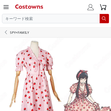





SPY×FAMILY