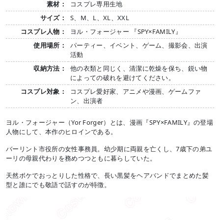
素材：
コスプレ専用生地
サイズ：
S、M、L、XL、XXL
コスプレ人物：
ヨル・フォージャー 『SPY×FAMILY』
使用場所：
パーティー、イベント、ゲーム、撮影会、出演
活動
収納方法：
他の衣類と同じく、清潔に乾燥を保ち、鋭い物
によっての破れを避けてください。
コスプレ対象：
コスプレ愛好家、アニメや漫画、ゲームファ
ン、出演者
ヨル・フォージャー（Yor Forger）とは、漫画『SPY×FAMILY』の登場
人物にして、本作のヒロインである。
バーリント市役所の女性事務員。幼少期に両親を亡くし、7歳下の弟ユ
ーリの母親代わりを務めつつともに暮らしていた。
天然ボケでおっとりした性格で、長い黒髪をヘアバンドでまとめた髪
型と誰にでも敬語で話すのが特徴。