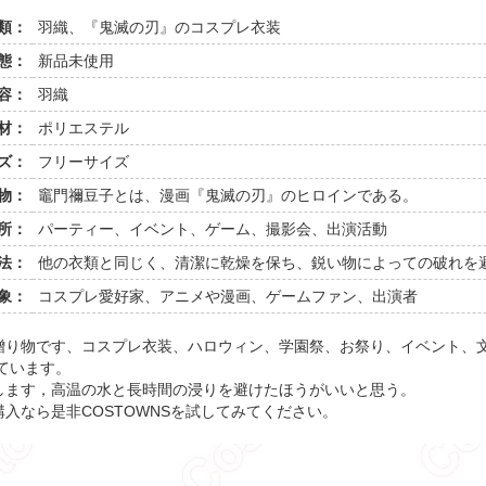
類：
羽織、『鬼滅の刃』のコスプレ衣装
態：
新品未使用
容：
羽織
材：
ポリエステル
ズ：
フリーサイズ
物：
竈門禰豆子とは、漫画『鬼滅の刃』のヒロインである。
所：
パーティー、イベント、ゲーム、撮影会、出演活動
法：
他の衣類と同じく、清潔に乾燥を保ち、鋭い物によっての破れを
象：
コスプレ愛好家、アニメや漫画、ゲームファン、出演者
り物です、コスプレ衣装、ハロウィン、学園祭、お祭り、イベント、文
ています。
します，高温の水と長時間の浸りを避けたほうがいいと思う。
購入なら是非COSTOWNSを試してみてください。