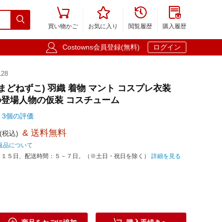





買い物かご
お気に入り
閲覧履歴
購入履歴

Costowns会員登録(無料)
ログイン
28
まどねずこ) 羽織 着物 マント コスプレ衣装
登場人物の仮装 コスチューム
3個の評価
& 送料無料
(税込)
返品について
－１５日、配送時間：５－７日。（※土日・祝日を除く）
詳細を見る