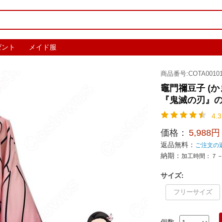
ゼント
メイド服
商品番号:COTA00101
竈門禰豆子 (か
『鬼滅の刃』の






4.3
価格：
5,988円
返品無料：
ご注文の
納期：
加工時間：７
サイズ
:
フリーサイズ