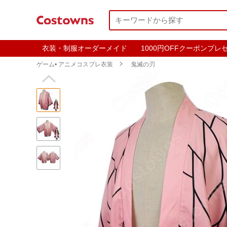
衣装・制服オーダーメイド
1000円OFFクーポンプレ
ゲーム• アニメコスプレ衣装

鬼滅の刃
