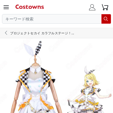





プロジェクトセカイ カラフルステージ！...