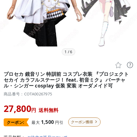
1
/
6


プロセカ 鏡音リン 特訓前 コスプレ衣装 『プロジェクト
セカイ カラフルステージ！ feat. 初音ミク』 バーチャ
ル・シンガー cosplay 仮装 変装 オーダメイド可
商品番号：COTA00267975
27,800
円
送料無料
1,500
クーポン獲得
最大
円引
クーポン:
