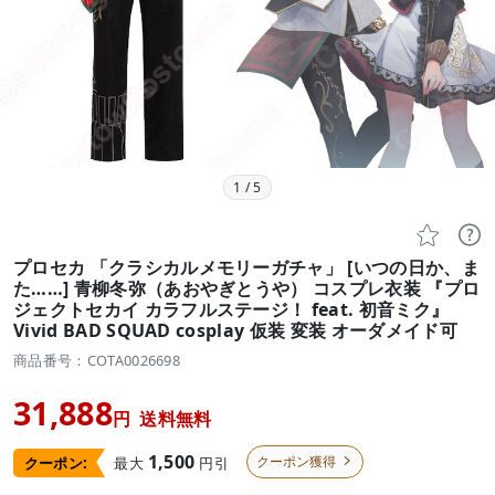
1
/
5


プロセカ 「クラシカルメモリーガチャ」 [いつの日か、ま
た……] 青柳冬弥（あおやぎとうや） コスプレ衣装 『プロ
ジェクトセカイ カラフルステージ！ feat. 初音ミク』
Vivid BAD SQUAD cosplay 仮装 変装 オーダメイド可
商品番号：COTA0026698
31,888
円
送料無料
1,500
クーポン獲得
最大
円引
クーポン:
