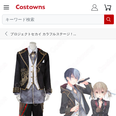





プロジェクトセカイ カラフルステージ！...