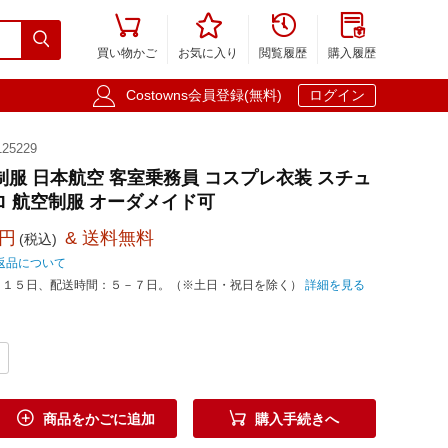





買い物かご
お気に入り
閲覧履歴
購入履歴

Costowns会員登録(無料)
ログイン
25229
代目制服 日本航空 客室乗務員 コスプレ衣装 スチュ
ロ 航空制服 オーダメイド可
0円
& 送料無料
(税込)
返品について
－１５日、配送時間：５－７日。（※土日・祝日を除く）
詳細を見る


商品をかごに追加
購入手続きへ