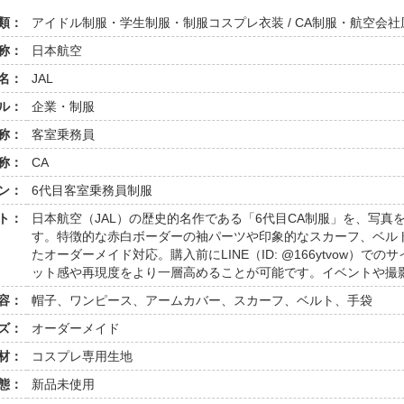
類：
アイドル制服・学生制服・制服コスプレ衣装 / CA制服・航空会社
称：
日本航空
名：
JAL
ル：
企業・制服
称：
客室乗務員
称：
CA
ン：
6代目客室乗務員制服
ト：
日本航空（JAL）の歴史的名作である「6代目CA制服」を、写
す。特徴的な赤白ボーダーの袖パーツや印象的なスカーフ、ベル
たオーダーメイド対応。購入前にLINE（ID: @166ytvow）
ット感や再現度をより一層高めることが可能です。イベントや撮
容：
帽子、ワンピース、アームカバー、スカーフ、ベルト、手袋
ズ：
オーダーメイド
材：
コスプレ専用生地
態：
新品未使用