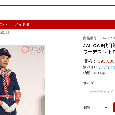
ゼント
メイド服
社風制服
商品番号:COTA00271
JAL CA 6
ワーデス レト
価格：
393,00
返品無料：
ご注文の
納期：
加工時間：７
サイズ
:
オーダーメイド
個数