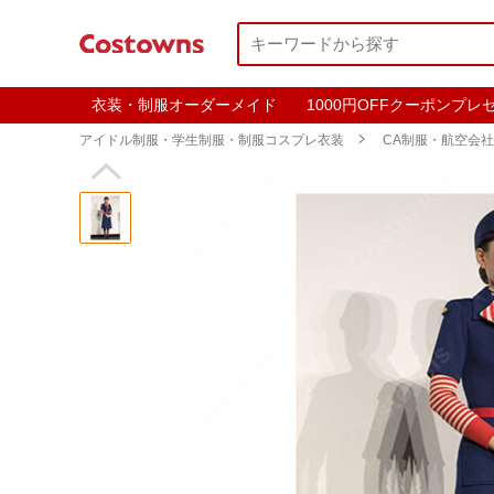
衣装・制服オーダーメイド
1000円OFFクーポンプレ
アイドル制服・学生制服・制服コスプレ衣装

CA制服・航空会
