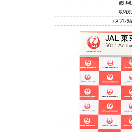
使用場
収納方
コスプレ対