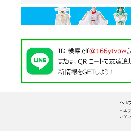
ヘル
ヘル
お問