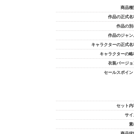
商品種
作品の正式名
作品の別
作品のジャン
キャラクターの正式名
キャラクターの略
衣装バージョ
セールスポイン
セット内
サイ
素
商品状