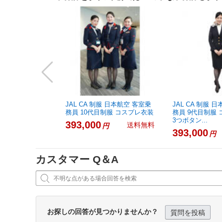
JAL CA 制服 日本航空 客室乗
JAL CA 制服 
務員 10代目制服 コスプレ衣装
務員 9代目制服
3つボタン...
393,000
送料無料
円
393,000
円
カスタマー Q＆A

お探しの回答が見つかりませんか？
質問を投稿