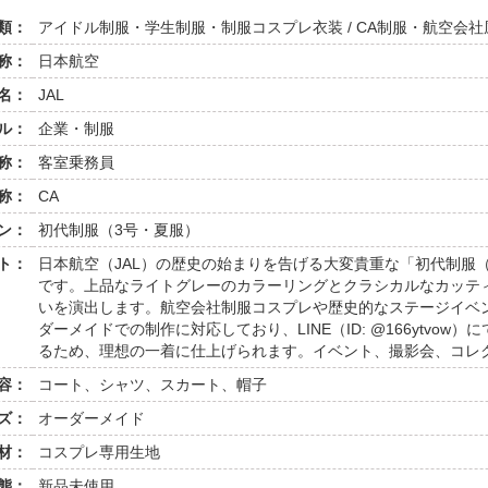
類：
アイドル制服・学生制服・制服コスプレ衣装 / CA制服・航空会社
称：
日本航空
名：
JAL
ル：
企業・制服
称：
客室乗務員
称：
CA
ン：
初代制服（3号・夏服）
ト：
日本航空（JAL）の歴史の始まりを告げる大変貴重な「初代制服
です。上品なライトグレーのカラーリングとクラシカルなカッテ
いを演出します。航空会社制服コスプレや歴史的なステージイベ
ダーメイドでの制作に対応しており、LINE（ID: @166ytvo
るため、理想の一着に仕上げられます。イベント、撮影会、コレ
容：
コート、シャツ、スカート、帽子
ズ：
オーダーメイド
材：
コスプレ専用生地
態：
新品未使用