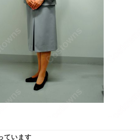
っています