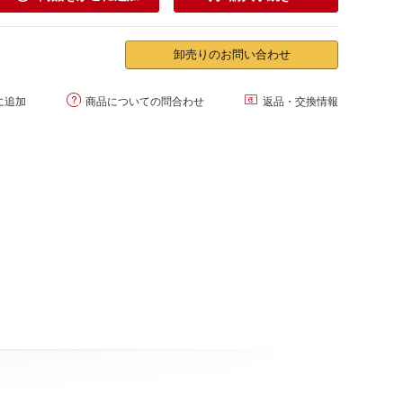
卸売りのお問い合わせ


に追加
商品についての問合わせ
返品・交換情報