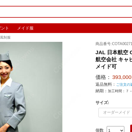
ゼント
メイド服
社風制服
商品番号:COTA00271
JAL 日本航空
航空会社 キャ
メイド可
価格：
393,00
返品無料：
ご注文の
納期：
加工時間：７
サイズ
:
オーダーメイド
個数