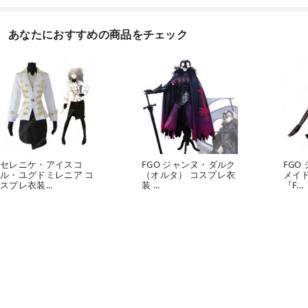
あなたにおすすめの商品をチェック
セレニケ・アイスコ
FGO ジャンヌ・ダルク
FGO
ル・ユグドミレニア コ
（オルタ） コスプレ衣
メイ
スプレ衣装...
装 ...
『F...
13,888
56,000
7,68
円
円
ゲーム• アニメコスプレ衣装
FATEシリーズ

