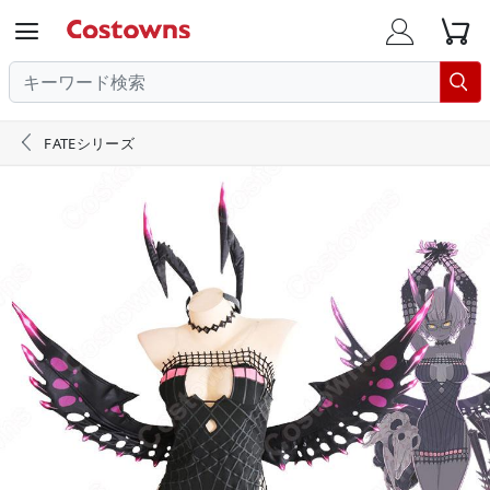





FATEシリーズ