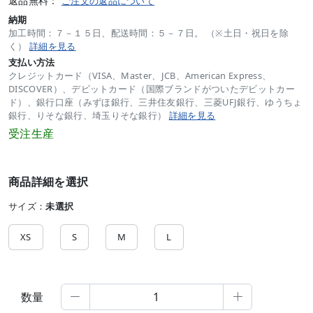
返品無料：
ご注文の返品について
納期
加工時間：７－１５日、配送時間：５－７日。 （※土日・祝日を除
く）
詳細を見る
支払い方法
クレジットカード（VISA、Master、JCB、American Express、
DISCOVER）、デビットカード（国際ブランドがついたデビットカー
ド）、銀行口座（みずほ銀行、三井住友銀行、三菱UFJ銀行、ゆうちょ
銀行、りそな銀行、埼玉りそな銀行）
詳細を見る
受注生産
商品詳細を選択
サイズ：
未選択
XS
S
M
L
数量

