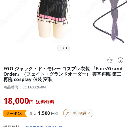
1
/
3


FGO ジャック・ド・モレー コスプレ衣装 『Fate/Grand
Order』（フェイト・グランドオーダー） 霊基再臨 第三
再臨 cosplay 仮装 変装
商品番号：COTA0026404
18,000
円
送料無料
1,500
クーポン獲得
最大
円引
クーポン:
