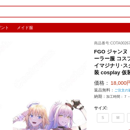
ゼント
メイド服
商品番号:COTA00267
FGO ジャン
ーラー服 コスプレ
イマジナリ･ス
装 cosplay 
価格：
18,000
返品無料：
ご注文の
納期：
加工時間：７
サイズ
:
S
M