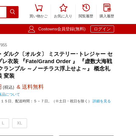





買い物かご
お気に入り
閲覧履歴
購入履歴

Costowns会員登録(無料)
ログイン
955
ヌ・ダルク〔オルタ〕 ミステリー･トレジャー セ
衣装 『Fate/Grand Order 』 『虚数大海戦
クランブル ～ノーチラス浮上せよ～』 概念礼
仮装 変装
円
& 送料無料
(税込)
返品について
－１５日、配送時間：５－７日。（※土日・祝日を除く）
詳細を見る
L
XL