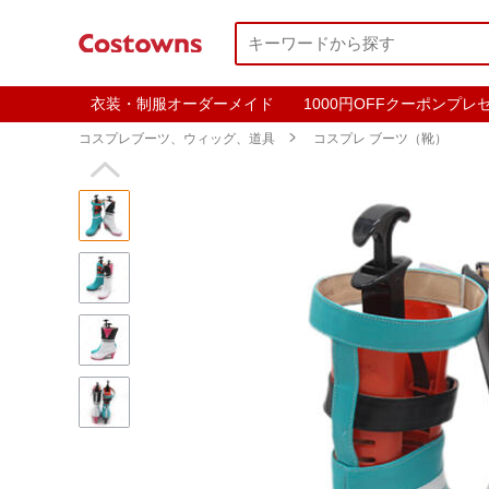
衣装・制服オーダーメイド
1000円OFFクーポンプレ
コスプレブーツ、ウィッグ、道具

コスプレ ブーツ（靴）
