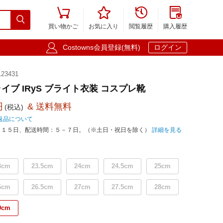





買い物かご
お気に入り
閲覧履歴
購入履歴

Costowns会員登録(無料)
ログイン
23431
ホロライブ IRyS ブライト衣装 コスプレ靴
円
& 送料無料
(税込)
返品について
－１５日、配送時間：５－７日。（※土日・祝日を除く）
詳細を見る
3cm
23.5cm
24cm
24.5cm
25cm
6cm
26.5cm
27cm
27.5cm
28cm
9cm