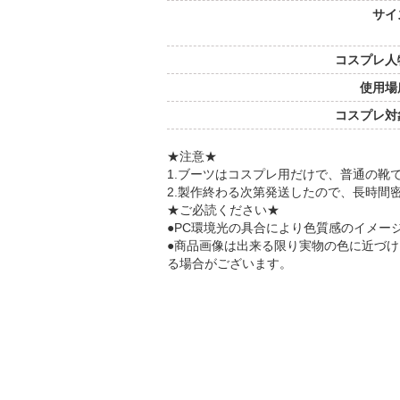
サイ
コスプレ人
使用場
コスプレ対
★注意★
1.ブーツはコスプレ用だけで、普通の靴
2.製作終わる次第発送したので、長時間
★ご必読ください★
●PC環境光の具合により色質感のイメー
●商品画像は出来る限り実物の色に近づ
る場合がございます。