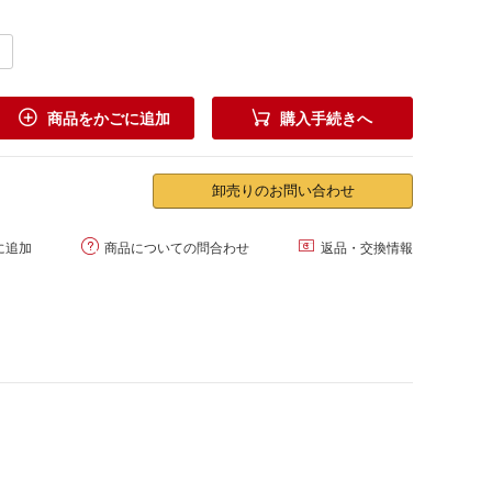


商品をかごに追加
購入手続きへ
卸売りのお問い合わせ


に追加
商品についての問合わせ
返品・交換情報