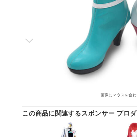

画像にマウスを合わ
この商品に関連するスポンサー プロ