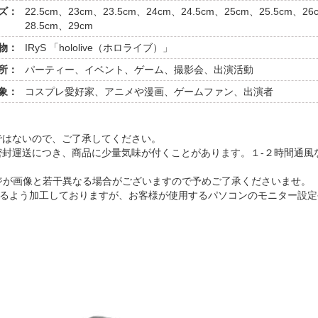
ズ：
22.5cm、23cm、23.5cm、24cm、24.5cm、25cm、25.5cm、26
28.5cm、29cm
物：
IRyS 「hololive（ホロライブ）」
所：
パーティー、イベント、ゲーム、撮影会、出演活動
象：
コスプレ愛好家、アニメや漫画、ゲームファン、出演者
ではないので、ご了承してください。
密封運送につき、商品に少量気味が付くことがあります。１-２時間通
ジが画像と若干異なる場合がございますので予めご了承くださいませ。
けるよう加工しておりますが、お客様が使用するパソコンのモニター設