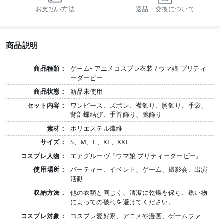
お支払い方法
返品・交換について
商品説明
商品種類：
ゲーム• アニメコスプレ衣装 / ウマ娘 プリティ
ーダービー
商品状態：
新品未使用
セット内容：
ワンピース、ズボン、襟飾り、胸飾り、手袋、
背部蝶結び、手首飾り、腕飾り
素材：
ポリエステル繊維
サイズ：
S、M、L、XL、XXL
コスプレ人物：
エアグルーヴ『ウマ娘 プリティーダービー』
使用場所：
パーティー、イベント、ゲーム、撮影会、出演
活動
収納方法：
他の衣類と同じく、清潔に乾燥を保ち、鋭い物
によっての破れを避けてください。
コスプレ対象：
コスプレ愛好家、アニメや漫画、ゲームファ