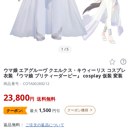
1
/
5


ウマ娘 エアグルーヴ クエルクス・キウィーリス コスプレ
衣装 『ウマ娘 プリティーダービー』 cosplay 仮装 変装
商品番号：COTA00269212
23,800
円
送料無料
1,500
クーポン獲得
最大
円引
クーポン:

返品無料：
ご注文の返品について