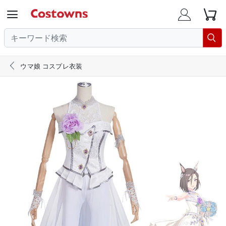





ウマ娘 コスプレ衣装