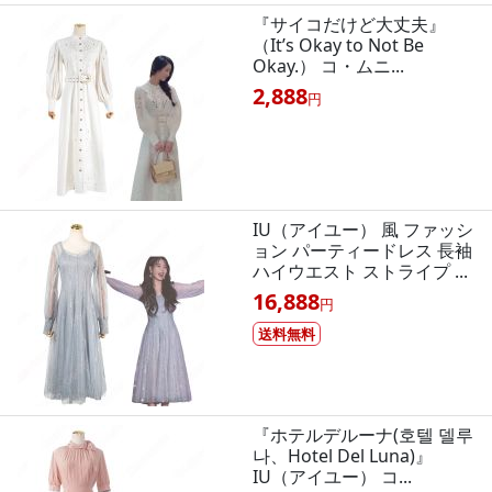
『サイコだけど大丈夫』
（It’s Okay to Not Be
Okay.） コ・ムニ...
2,888
円
IU（アイユー） 風 ファッシ
ョン パーティードレス 長袖
ハイウエスト ストライプ ...
16,888
円
送料無料
『ホテルデルーナ(호텔 델루
나、Hotel Del Luna)』
IU（アイユー） コ...