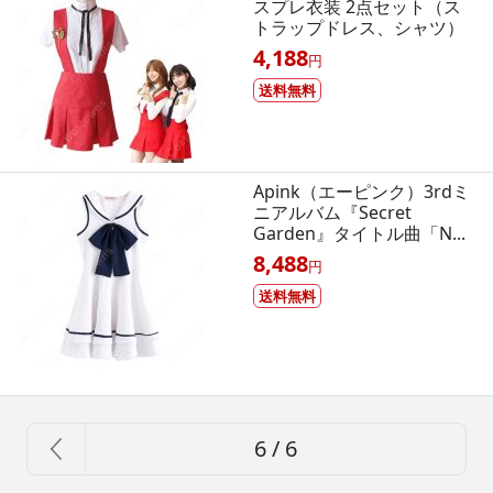
スプレ衣装 2点セット（ス
トラップドレス、シャツ）
4,188
円
送料無料
Apink（エーピンク）3rdミ
ニアルバム『Secret
Garden』タイトル曲「N...
8,488
円
送料無料
6 / 6
