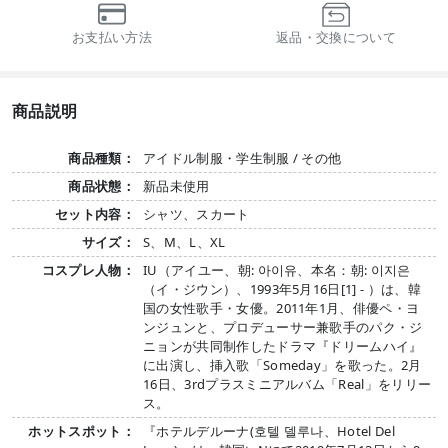
お支払い方法
返品・交換について
商品説明
商品種類：
アイドル制服・学生制服 / その他
商品状態：
新品未使用
セット内容：
シャツ、スカート
サイズ：
S、M、L、XL
コスプレ人物：
IU（アイユー、朝: 아이유、本名：朝: 이지은
（イ・ジウン）、1993年5月16日[1] - ）は、韓
国の女性歌手・女優。2011年1月、俳優ペ・ヨ
ンジュンと、プロデューサー兼歌手のパク・ジ
ニョンが共同制作したドラマ『ドリームハイ』
に出演し、挿入歌「Someday」を歌った。2月
16日、3rdプラスミニアルバム「Real」をリリー
ス。
ホットスポット：
『ホテルデルーナ(호텔 델루나、Hotel Del