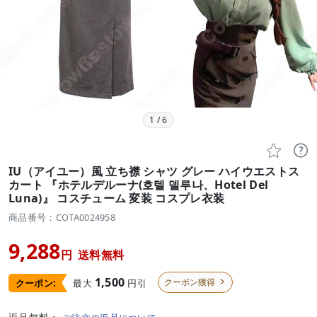
1
/
6


IU（アイユー）風 立ち襟 シャツ グレー ハイウエストス
カート 『ホテルデルーナ(호텔 델루나、Hotel Del
Luna)』 コスチューム 変装 コスプレ衣装
商品番号：COTA0024958
9,288
円
送料無料
1,500
クーポン獲得
最大
円引
クーポン:
