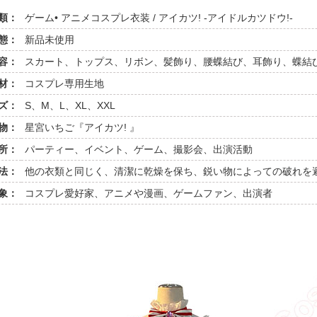
類：
ゲーム• アニメコスプレ衣装 / アイカツ! -アイドルカツドウ!-
態：
新品未使用
容：
スカート、トップス、リボン、髪飾り、腰蝶結び、耳飾り、蝶結
材：
コスプレ専用生地
ズ：
S、M、L、XL、XXL
物：
星宮いちご『アイカツ! 』
所：
パーティー、イベント、ゲーム、撮影会、出演活動
法：
他の衣類と同じく、清潔に乾燥を保ち、鋭い物によっての破れを
象：
コスプレ愛好家、アニメや漫画、ゲームファン、出演者