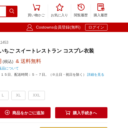





買い物かご
お気に入り
閲覧履歴
購入履歴

Costowns会員登録(無料)
ログイン
1453
宮いちご スイートレストラン コスプレ衣装
円
& 送料無料
(税込)
返品について
－１５日、配送時間：５－７日。（※土日・祝日を除く）
詳細を見る
L
XL
XXL


商品をかごに追加
購入手続きへ