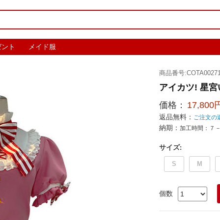
ゼント
メイド服
商品番号:COTA00271
アイカツ! 星
価格：
17,800
返品無料：
ご注文の
納期：
加工時間：７
サイズ
:
S
M
個数