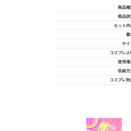
商品種
商品状
セット内
素
サイ
コスプレ人
使用場
収納方
コスプレ対