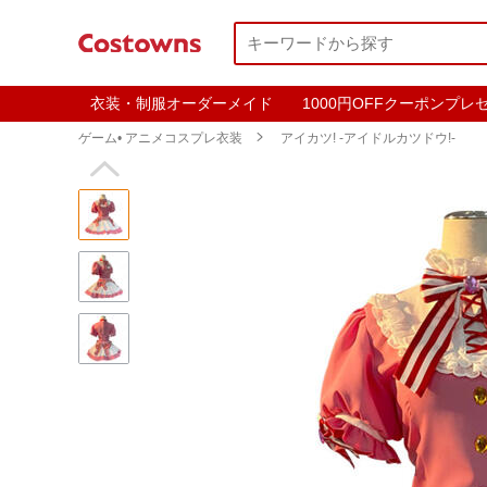
衣装・制服オーダーメイド
1000円OFFクーポンプレ
ゲーム• アニメコスプレ衣装

アイカツ! -アイドルカツドウ!-
