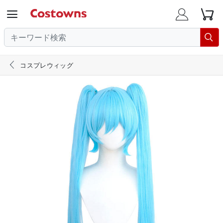





コスプレウィッグ