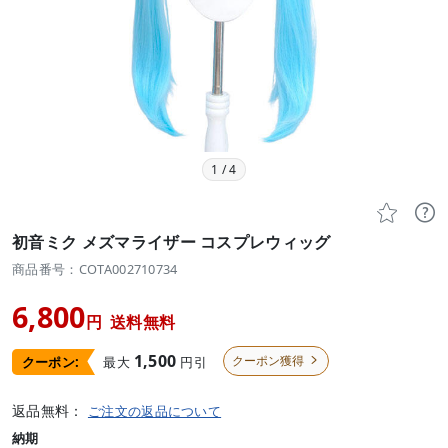
1
/
4


初音ミク メズマライザー コスプレウィッグ
商品番号：COTA002710734
6,800
円
送料無料
1,500
クーポン獲得
最大
円引
クーポン:

返品無料：
ご注文の返品について
納期