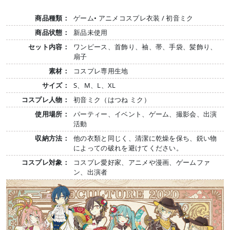
商品種類：
ゲーム• アニメコスプレ衣装 / 初音ミク
商品状態：
新品未使用
セット内容：
ワンピース、首飾り、袖、帯、手袋、髪飾り、
扇子
素材：
コスプレ専用生地
サイズ：
S、M、L、XL
コスプレ人物：
初音ミク（はつね ミク）
使用場所：
パーティー、イベント、ゲーム、撮影会、出演
活動
収納方法：
他の衣類と同じく、清潔に乾燥を保ち、鋭い物
によっての破れを避けてください。
コスプレ対象：
コスプレ愛好家、アニメや漫画、ゲームファ
ン、出演者