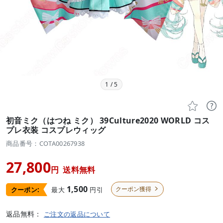
1
/
5


初音ミク（はつね ミク） 39Culture2020 WORLD コス
プレ衣装 コスプレウィッグ
商品番号：COTA00267938
27,800
円
送料無料
1,500
クーポン獲得
最大
円引
クーポン:

返品無料：
ご注文の返品について