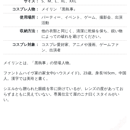
サイズ：
S、M、L、XL、XXL
コスプレ人物：
メイリン 『黒執事』
使用場所：
パーティー、イベント、ゲーム、撮影会、出演
活動
収納方法：
他の衣類と同じく、清潔に乾燥を保ち、鋭い物
によっての破れを避けてください。
コスプレ対象：
コスプレ愛好家、アニメや漫画、ゲームファ
ン、出演者
メイリンとは、「黒執事」の登場人物。
ファントムハイヴ家の家女中(ハウスメイド)。23歳。身長165cm。中国
人。漢字では美玲と書く。
シエルから贈られた眼鏡を常に掛けているが、レンズの度があってお
らずまともに見えていない。専属仕立て屋のニナ曰くスタイルがい
い。