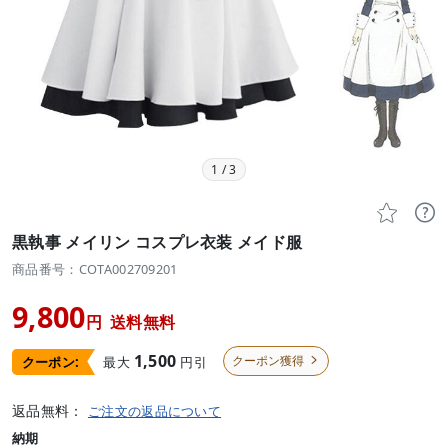
1
/
3


黒執事 メイリン コスプレ衣装 メイド服
商品番号：COTA002709201
9,800
円
送料無料
1,500
クーポン獲得
最大
円引
クーポン:

返品無料：
ご注文の返品について
納期