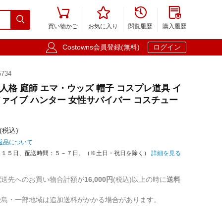





買い物かご
お気に入り
閲覧履歴
購入履歴

Costowns会員登録(無料)
ログイン
734
 第五人格 庭師 エマ・ウッズ 帽子 コスプレ道具 イ
ァイブ ハンター 女性サバイバー コスチュー
(税込)
返品について
－１５日、配送時間：５－７日。（※土日・祝日を除く）
詳細を見る
配送先へのお買い物合計額が
16,000円
(税込)以上の時に
送料
離島・一部地域は追加送料がかかる場合があります。