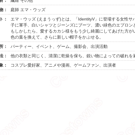
材：
繊維 その他
物：
庭師 エマ・ウッズ
ト：
エマ・ウッズ (えまうっず)とは、「IdentityV」に登場する
子に軍手、白いシャツとジーンズにブーツ、濃い緑色のエプロン
もしかしたら、愛するカカシ様をもう少し綺麗にしてあげた方が
色の葉を換えて、さらに新しい帽子をかぶせる。
所：
パーティー、イベント、ゲーム、撮影会、出演活動
法：
他の衣類と同じく、清潔に乾燥を保ち、鋭い物によっての破れを
象：
コスプレ愛好家、アニメや漫画、ゲームファン、出演者