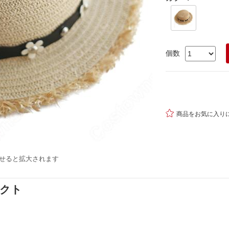
個数

商品をお気に入り
せると拡大されます
ダクト