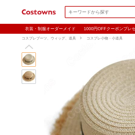
衣装・制服オーダーメイド
1000円OFFクーポンプレ
コスプレブーツ、ウィッグ、道具

コスプレ小物・小道具
