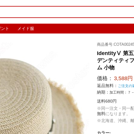
ゼント
メイド服
商品番号:COTA00245
IdentityⅤ
デンティティフ
ム 小物
価格：
3,588円
返品無料：
ご注文の
納期：
加工時間：７
送料680円
※同一注文・同一
無料
になります。
※北海道、沖縄、
カラー
: