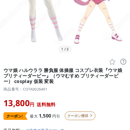
1
/
3


ウマ娘 ハルウララ 勝負服 体操服 コスプレ衣装『ウマ娘
プリティーダービー』（ウマむすめ プリティーダービ
ー） cosplay 仮装 変装
商品番号：COTA0026491
13,800
円
送料無料
1,500
クーポン獲得
最大
円引
クーポン:
