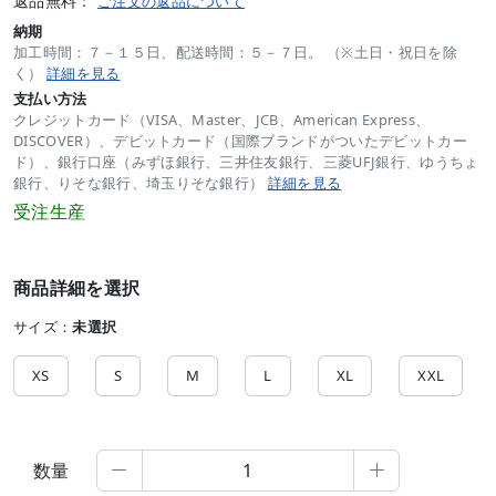
返品無料：
ご注文の返品について
納期
加工時間：７－１５日、配送時間：５－７日。 （※土日・祝日を除
く）
詳細を見る
支払い方法
クレジットカード（VISA、Master、JCB、American Express、
DISCOVER）、デビットカード（国際ブランドがついたデビットカー
ド）、銀行口座（みずほ銀行、三井住友銀行、三菱UFJ銀行、ゆうちょ
銀行、りそな銀行、埼玉りそな銀行）
詳細を見る
受注生産
商品詳細を選択
サイズ：
未選択
XS
S
M
L
XL
XXL
数量

