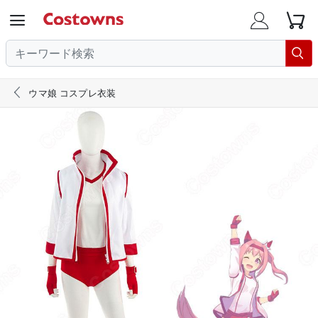





ウマ娘 コスプレ衣装