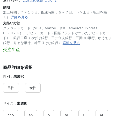
返品無料：
ご注文の返品について
納期
加工時間：７－１５日、配送時間：５－７日。 （※土日・祝日を除
く）
詳細を見る
支払い方法
クレジットカード（VISA、Master、JCB、American Express、
DISCOVER）、デビットカード（国際ブランドがついたデビットカー
ド）、銀行口座（みずほ銀行、三井住友銀行、三菱UFJ銀行、ゆうちょ
銀行、りそな銀行、埼玉りそな銀行）
詳細を見る
受注生産
商品詳細を選択
性別：
未選択
男性
女性
サイズ：
未選択
XXS
XS
S
M
L
XL