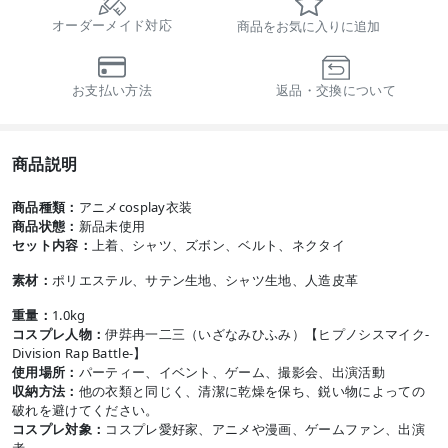
オーダーメイド対応
商品をお気に入りに追加
お支払い方法
返品・交換について
商品説明
商品種類：
アニメcosplay衣装
商品状態：
新品未使用
セット内容：
上着、シャツ、ズボン、ベルト、ネクタイ
素材：
ポリエステル、サテン生地、シャツ生地、人造皮革
重量：
1.0kg
コスプレ人物：
伊弉冉一二三（いざなみひふみ）【ヒプノシスマイク-
Division Rap Battle-】
使用場所：
パーティー、イベント、ゲーム、撮影会、出演活動
収納方法：
他の衣類と同じく、清潔に乾燥を保ち、鋭い物によっての
破れを避けてください。
コスプレ対象：
コスプレ愛好家、アニメや漫画、ゲームファン、出演
者