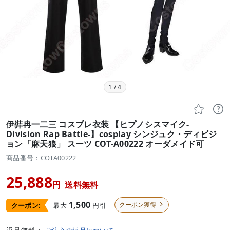
1
/
4


伊弉冉一二三 コスプレ衣装 【ヒプノシスマイク-
Division Rap Battle-】cosplay シンジュク・ディビジ
ョン「麻天狼」 スーツ COT-A00222 オーダメイド可
商品番号：COTA00222
25,888
円
送料無料
1,500
クーポン獲得
最大
円引
クーポン:
