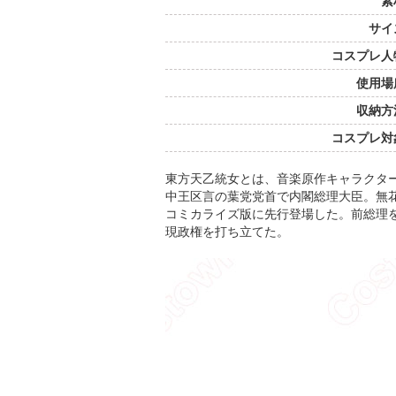
素
サイ
コスプレ人
使用場
収納方
コスプレ対
東方天乙統女とは、音楽原作キャラクタ
中王区言の葉党党首で内閣総理大臣。無
コミカライズ版に先行登場した。前総理
現政権を打ち立てた。