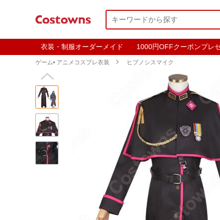
衣装・制服オーダーメイド
1000円OFFクーポンプレ
ゲーム• アニメコスプレ衣装

ヒプノシスマイク
