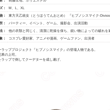
材：
制服生地、ポリエステル
ズ：
M、L、XL
物：
東方天乙統女（とうほうてんおとめ） 『ヒプノシスマイク-Division Ra
所：
パーティー、イベント、ゲーム、撮影会、出演活動
法：
他の衣類と同じく、清潔に乾燥を保ち、鋭い物によっての破れを
象：
コスプレ愛好家、アニメや漫画、ゲームファン、出演者
ーラッププロジェクト『ヒプノシスマイク』の登場人物である。
花果の上司。
をラップで倒してクーデターを成し遂げ、