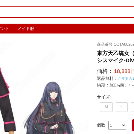
ゼント
メイド服
商品番号:COTA00257
東方天乙統女（
シスマイク-Divis
価格：
18,888
返品無料：
ご注文の
納期：
加工時間：７
サイズ
:
M
L
個数