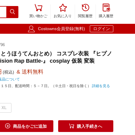





買い物かご
お気に入り
閲覧履歴
購入履歴

Costowns会員登録(無料)
ログイン
96
とうほうてんおとめ） コスプレ衣装 『ヒプノ
ion Rap Battle-』 cosplay 仮装 変装
円
& 送料無料
(税込)
返品について
－１５日、配送時間：５－７日。（※土日・祝日を除く）
詳細を見る
XL


商品をかごに追加
購入手続きへ