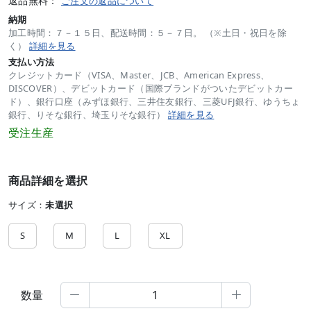
返品無料：
ご注文の返品について
納期
加工時間：７－１５日、配送時間：５－７日。 （※土日・祝日を除
く）
詳細を見る
支払い方法
クレジットカード（VISA、Master、JCB、American Express、
DISCOVER）、デビットカード（国際ブランドがついたデビットカー
ド）、銀行口座（みずほ銀行、三井住友銀行、三菱UFJ銀行、ゆうちょ
銀行、りそな銀行、埼玉りそな銀行）
詳細を見る
受注生産
商品詳細を選択
サイズ：
未選択
S
M
L
XL
数量

