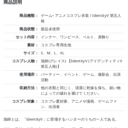
商品説明
商品種類：
ゲーム• アニメコスプレ衣装 / IdentityV 第五人
格
商品状態：
新品未使用
セット内容：
インナー、ワンピース、ベルト、肩飾り
素材：
コスプレ専用生地
サイズ：
S、M、L、XL
コスプレ人物：
漁師(グレイス) 【IdentityV (アイデンティティV
第五人格)】
使用場所：
パーティー、イベント、ゲーム、撮影会、出演
活動
収納方法：
他の衣類と同じく、清潔に乾燥を保ち、鋭い物
によっての破れを避けてください。
コスプレ対象：
コスプレ愛好家、アニメや漫画、ゲームファ
ン、出演者
漁師とは、「IdentityV」に登場するハンターのうちの一人である。