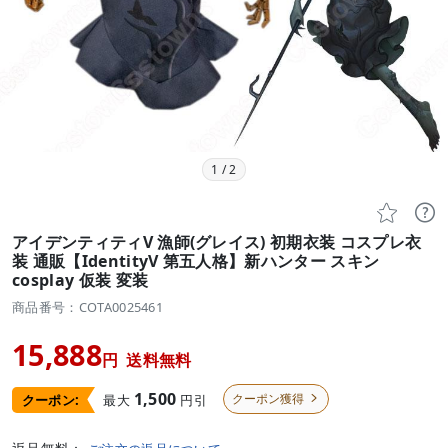
1
/
2


アイデンティティV 漁師(グレイス) 初期衣装 コスプレ衣
装 通販【IdentityV 第五人格】新ハンター スキン
cosplay 仮装 変装
商品番号：COTA0025461
15,888
円
送料無料
1,500
クーポン獲得
最大
円引
クーポン:
