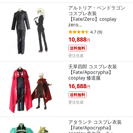
アルトリア・ペンドラゴン
コスプレ衣装
【Fate/Zero】cosplay
zero...
4.7
(9)






10,888
円
送料無料
受注生産
天草四郎 コスプレ衣装
【Fate/Apocrypha】
cosplay 修道服
16,888
円
送料無料
受注生産
アタランテ コスプレ衣装
【Fate/Apocrypha】