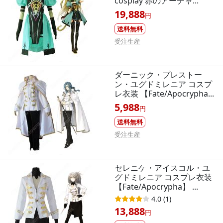
cosplay 赤のアーチャ...
19,888
円
送料無料
受注生産
ダーニック・プレストー
ン・ユグドミレニア コスプ
レ衣装 【Fate/Apocrypha...
5,988
円
送料無料
受注生産
セレニケ・アイスコル・ユ
グドミレニア コスプレ衣装
【Fate/Apocrypha】 ...
4.0
(1)





13,888
円