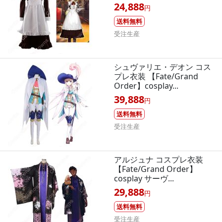
24,888
円
送料無料
受注生産
シュヴァリエ・デオン コス
プレ衣装 【Fate/Grand
Order】cosplay...
39,888
円
送料無料
受注生産
アルジュナ コスプレ衣装
【Fate/Grand Order】
cosplay サーヴ...
29,888
円
送料無料
受注生産