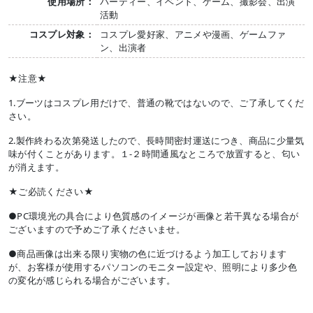
使用場所：
パーティー、イベント、ゲーム、撮影会、出演
活動
コスプレ対象：
コスプレ愛好家、アニメや漫画、ゲームファ
ン、出演者
★注意★
1.ブーツはコスプレ用だけで、普通の靴ではないので、ご了承してくだ
さい。
2.製作終わる次第発送したので、長時間密封運送につき、商品に少量気
味が付くことがあります。１-２時間通風なところで放置すると、匂い
が消えます。
★ご必読ください★
●PC環境光の具合により色質感のイメージが画像と若干異なる場合が
ございますので予めご了承くださいませ。
●商品画像は出来る限り実物の色に近づけるよう加工しております
が、お客様が使用するパソコンのモニター設定や、照明により多少色
の変化が感じられる場合がございます。