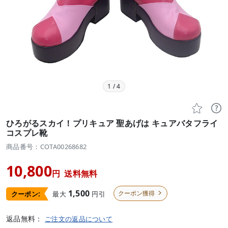
1
/
4


ひろがるスカイ！プリキュア 聖あげは キュアバタフライ
コスプレ靴
商品番号：COTA00268682
10,800
円
送料無料
1,500
クーポン獲得
最大
円引
クーポン:

返品無料：
ご注文の返品について