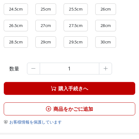
24.5cm
25cm
25.5cm
26cm
26.5cm
27cm
27.5cm
28cm
28.5cm
29cm
29.5cm
30cm
数量


購入手続きへ

商品をかごに追加

お客様情報を保護しています
