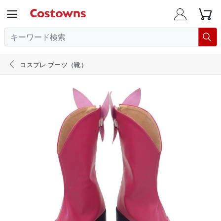





コスプレ ブーツ（靴）