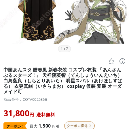
1
/
7


中国あんスタ 贈春風 新春衣装 コスプレ衣装 『あんさん
ぶるスターズ！』 天祥院英智（てんしょういんえいち）
白鳥藍良（しらとりあいら） 明星スバル（あけほしすば
る） 衣更真緒（いさらまお） cosplay 仮装 変装 オーダ
メイド可
商品番号：COTA0025366
31,800
円
送料無料
1,500
クーポン獲得
最大
円引
クーポン:
