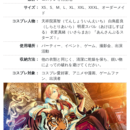
サイズ：
XS、S、M、L、XL、XXL、XXXL、オーダーメイ
ド
コスプレ人物：
天祥院英智（てんしょういんえいち） 白鳥藍良
（しらとりあいら） 明星スバル（あけほしすば
る） 衣更真緒（いさらまお）『あんさんぶるス
ターズ！』
使用場所：
パーティー、イベント、ゲーム、撮影会、出演
活動
収納方法：
他の衣類と同じく、清潔に乾燥を保ち、鋭い物
によっての破れを避けてください。
コスプレ対象：
コスプレ愛好家、アニメや漫画、ゲームファ
ン、出演者