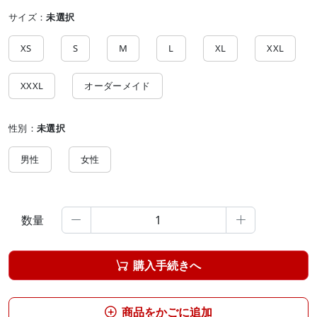
サイズ：
未選択
XS
S
M
L
XL
XXL
XXXL
オーダーメイド
性別：
未選択
男性
女性
数量


購入手続きへ

商品をかごに追加
