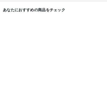
あなたにおすすめの商品をチェック
あんスタ 白鳥藍良（し
あんスタ 椎名ニキ コス
あん
らとりあいら） 私服
プレ衣装 あんさんぶる
ズ！！
(春〜...
スタ...
弦 姫宮
9,800
29,800
29,8
円
円
ゲーム• アニメコスプレ衣装
あんさんぶるスターズ!

