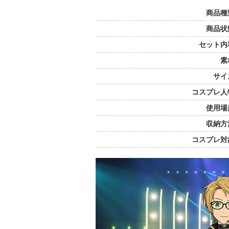
商品種
商品状
セット内
素
サイ
コスプレ人
使用場
収納方
コスプレ対