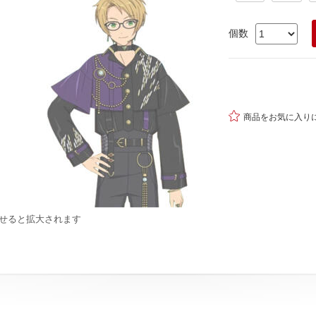
個数

商品をお気に入り
せると拡大されます