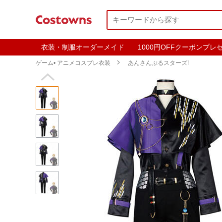
衣装・制服オーダーメイド
1000円OFFクーポンプレ
ゲーム• アニメコスプレ衣装

あんさんぶるスターズ!
