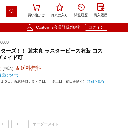





買い物かご
お気に入り
閲覧履歴
購入履歴

Costowns会員登録(無料)
ログイン
9080
ターズ！！ 遊木真 ラスターピース衣装 コス
ダメイド可
円
& 送料無料
(税込)
返品について
－１５日、配送時間：５－７日。（※土日・祝日を除く）
詳細を見る
L
XL
オーダーメイド