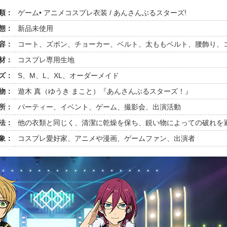
類：
ゲーム• アニメコスプレ衣装 / あんさんぶるスターズ!
態：
新品未使用
容：
コート、ズボン、チョーカー、ベルト、太ももベルト、腰飾り、
材：
コスプレ専用生地
ズ：
S、M、L、XL、オーダーメイド
物：
遊木 真（ゆうき まこと）『あんさんぶるスターズ！』
所：
パーティー、イベント、ゲーム、撮影会、出演活動
法：
他の衣類と同じく、清潔に乾燥を保ち、鋭い物によっての破れを
象：
コスプレ愛好家、アニメや漫画、ゲームファン、出演者