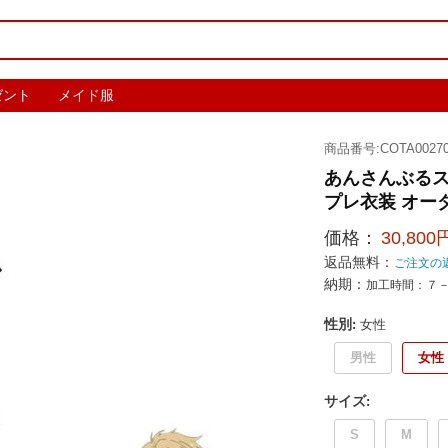
ゼント
メイド服
商品番号:COTA00270
あんさんぶるス
プレ衣装 オー
価格：
30,800
返品無料：
ご注文の
納期：
加工時間：７
性別
:
女性
男性
女性
サイズ
:
S
M