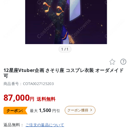
1
/
1


12星座Vtuber企画 さそり座 コスプレ衣装 オーダメイド
可
商品番号：COTA0027125203
87,000
円
送料無料
1,500
クーポン獲得
最大
円引
クーポン:

返品無料：
ご注文の返品について