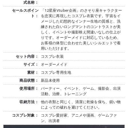
式名称：
セールスポイン
「12星座Vtuber企画」のさそり座キャラクター
ト：
を忠実に再現したコスプレ衣装です。宇宙をイ
メージした幻想的なインナー生地の質感と、洗
練された白いロングマントのコントラストが美
しく、イベントや撮影映え間違いなしの仕上が
りです。オーダーメイドに対応しているため、
お客様の体型に合わせた美しいシルエットで着
用いただけます。
セット内容：
コスプレ衣装
サイズ：
オーダーメイド
素材：
コスプレ専用生地
商品状態：
新品未使用
使用場所：
パーティー、イベント、ゲーム、撮影会、出演
活動、治療、トレーニング
収納方法：
他の衣類と同じく、清潔に乾燥を保ち、鋭い物
によっての破れを避けてください。
コスプレ対象：
コスプレ愛好家、アニメや漫画、ゲームファ
ン、出演者