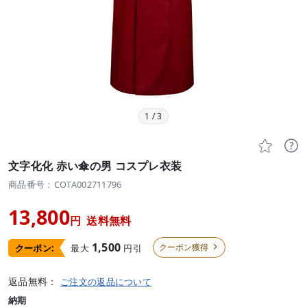
1
/
3


文字化化 赤い傘の男 コスプレ衣装
商品番号：COTA002711796
13,800
円
送料無料
1,500
クーポン獲得
最大
円引
クーポン:

返品無料：
ご注文の返品について
納期