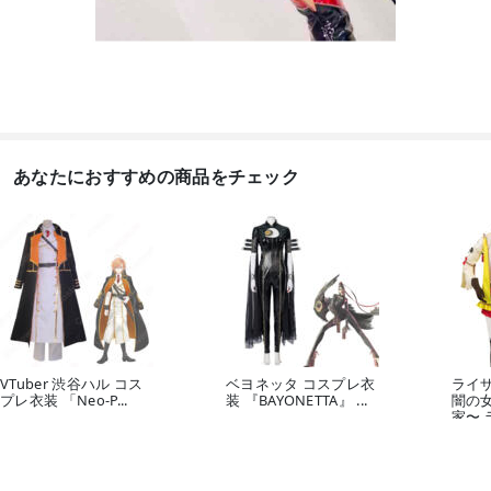
あなたにおすすめの商品をチェック
VTuber 渋谷ハル コス
ベヨネッタ コスプレ衣
ライ
プレ衣装 「Neo-P...
装 『BAYONETTA』 ...
闇の
家〜 ラ
25,800
32,800
円
円
19,8