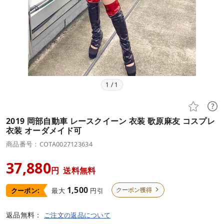
1
/
1


2019 岡部自動車 レースクイーン 衣装 歌原麻友 コスプレ
衣装 オーダメイド可
商品番号：COTA0027123634
37,880
円
送料無料
1,500
クーポン獲得
最大
円引
クーポン:

返品無料：
ご注文の返品について