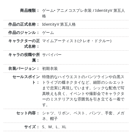
商品種類：
ゲーム• アニメコスプレ衣装 / IdentityV 第五人
格
作品の正式名称：
IdentityV 第五人格
作品のジャンル：
ゲーム
キャラクターの正
マイムアーティスト(クレオ・ドクルー)
式名称：
キャラの役職や所
サバイバー
属：
衣装バージョン：
初期衣装
セールスポイン
特徴的なハイウエストのパンツラインや白黒ス
ト：
トライプの蝶ネクタイなど、細部のシルエット
まで忠実に再現しています。シックな配色で写
真映えも良く、イベントや撮影会でキャラクタ
ーのミステリアスな雰囲気を引き立てる一着で
す。
セット内容：
シャツ、リボン、ベスト、パンツ、手套、メガ
ネ、帽子
サイズ：
S、M、L、XL