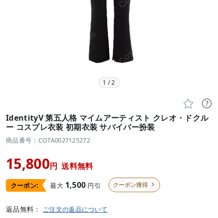
1
/
2


IdentityV 第五人格 マイムアーティスト クレオ・ドクル
ー コスプレ衣装 初期衣装 サバイバー扮装
商品番号：COTA0027125272
15,800
円
送料無料
1,500
クーポン獲得
最大
円引
クーポン:

返品無料：
ご注文の返品について