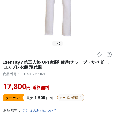
1
/
5


IdentityV 第五人格 OPH戦隊 傭兵(ナワーブ・サベダー)
コスプレ衣装 現代服
商品番号：COTA002711021
17,800
円
送料無料
1,500
クーポン獲得
最大
円引
クーポン:

返品無料：
ご注文の返品について