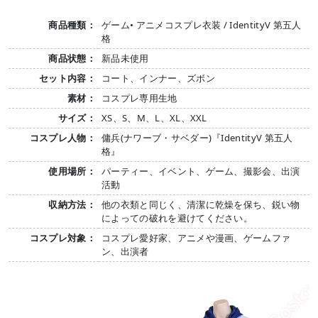
商品種類：
ゲーム• アニメコスプレ衣装 / IdentityV 第五人
格
商品状態：
新品未使用
セット内容：
コート、インナー、ズボン
素材：
コスプレ専用生地
サイズ：
XS、S、M、L、XL、XXL
コスプレ人物：
傭兵(ナワーブ・サベダー)『IdentityV 第五人
格』
使用場所：
パーティー、イベント、ゲーム、撮影会、出演
活動
収納方法：
他の衣類と同じく、清潔に乾燥を保ち、鋭い物
によっての破れを避けてください。
コスプレ対象：
コスプレ愛好家、アニメや漫画、ゲームファ
ン、出演者