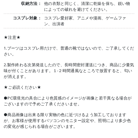
収納方法：
他の衣類と同じく、清潔に乾燥を保ち、鋭い物
によっての破れを避けてください。
コスプレ対象：
コスプレ愛好家、アニメや漫画、ゲームファ
ン、出演者
★注意★
1.ブーツはコスプレ用だけで、普通の靴ではないので、ご了承してくだ
さい。
2.製作終わる次第発送したので、長時間密封運送につき、商品に少量気
味が付くことがあります。１-２時間通風なところで放置すると、匂い
が消えます。
★ご必読ください★
●PC環境光の具合により色質感のイメージが画像と若干異なる場合が
ございますので予めご了承くださいませ。
●商品画像は出来る限り実物の色に近づけるよう加工しております
が、お客様が使用するパソコンのモニター設定や、照明により多少色
の変化が感じられる場合がございます。