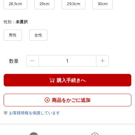
28.5cm
29cm
29.5cm
30cm
性別：
未選択
男性
女性
数量


購入手続きへ

商品をかごに追加

お客様情報を保護しています
