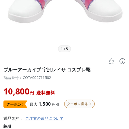
1
/
5


ブルーアーカイブ 宇沢レイサ コスプレ靴
商品番号：COTA002711502
10,800
円
送料無料
1,500
クーポン獲得
最大
円引
クーポン:

返品無料：
ご注文の返品について
納期