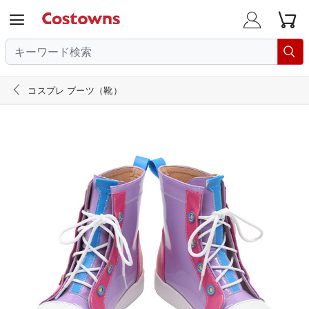





コスプレ ブーツ（靴）