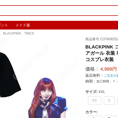
ゼント
メイド服
、BLACKPINK、TWICE
商品番号:COTA00252
BLACKPIN
アガール 衣装 
コスプレ衣装
価格：
4,988円
返品無料：
ご注文の
納期：
加工時間：７
サイズ
:
XXL
XS
S
カラー
: