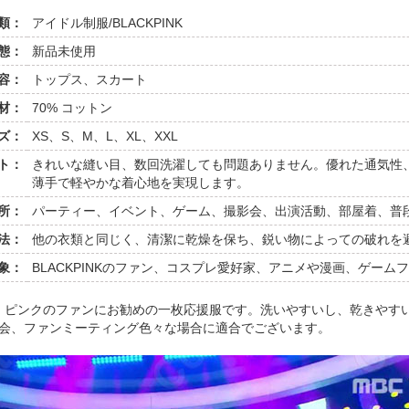
類：
アイドル制服/BLACKPINK
態：
新品未使用
容：
トップス、スカート
材：
70% コットン
ズ：
XS、S、M、L、XL、XXL
ト：
きれいな縫い目、数回洗濯しても問題ありません。優れた通気性
薄手で軽やかな着心地を実現します。
所：
パーティー、イベント、ゲーム、撮影会、出演活動、部屋着、普
法：
他の衣類と同じく、清潔に乾燥を保ち、鋭い物によっての破れを
象：
BLACKPINKのファン、コスプレ愛好家、アニメや漫画、ゲーム
・ピンクのファンにお勧めの一枚応援服です。洗いやすいし、乾きやす
応援会、ファンミーティング色々な場合に適合でございます。