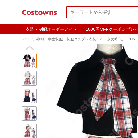
衣装・制服オーダーメイド
1000円OFFクーポンプレ
アイドル制服・学生制服・制服コスプレ衣装

少女時代、IZ*ONE
