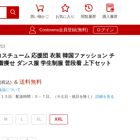





買い物かご
お気に入り
閲覧履歴
購入履歴

Costowns会員登録(無料)
ログイン
53
K コスチューム 応援団 衣装 韓国ファッション チ
着痩せ ダンス服 学生制服 普段着 上下セット
& 送料無料
(税込)
返品について
－１５日、配送時間：５－７日。（※土日・祝日を除く）
詳細を見る
M
L
XL
XXL