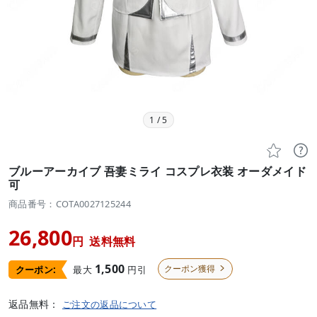
1
/
5


ブルーアーカイブ 吾妻ミライ コスプレ衣装 オーダメイド
可
商品番号：COTA0027125244
26,800
円
送料無料
1,500
クーポン獲得
最大
円引
クーポン:

返品無料：
ご注文の返品について