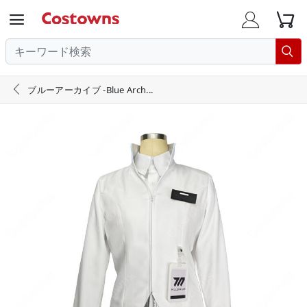





ブルーアーカイブ -Blue Arch...