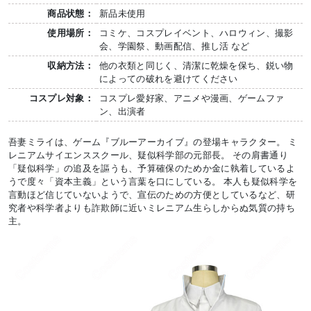
商品状態：
新品未使用
使用場所：
コミケ、コスプレイベント、ハロウィン、撮影
会、学園祭、動画配信、推し活 など
収納方法：
他の衣類と同じく、清潔に乾燥を保ち、鋭い物
によっての破れを避けてください
コスプレ対象：
コスプレ愛好家、アニメや漫画、ゲームファ
ン、出演者
吾妻ミライは、ゲーム『ブルーアーカイブ』の登場キャラクター。 ミ
レニアムサイエンススクール、疑似科学部の元部長。 その肩書通り
「疑似科学」の追及を謳うも、予算確保のためか金に執着しているよ
うで度々「資本主義」という言葉を口にしている。 本人も疑似科学を
言動ほど信じていないようで、宣伝のための方便としているなど、研
究者や科学者よりも詐欺師に近いミレニアム生らしからぬ気質の持ち
主。