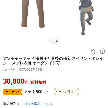
1
/
3


アンチャーテッド 海賊王と最後の秘宝 ネイサン・ドレイ
ク コスプレ衣装 オーダメイド可
商品番号：COTA002710145
30,800
円
送料無料
1,500
クーポン獲得
最大
円引
クーポン:

返品無料：
ご注文の返品について