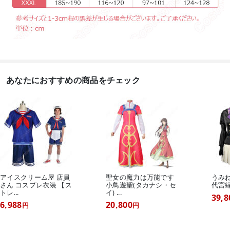
あなたにおすすめの商品をチェック
アイスクリーム屋 店員
聖女の魔力は万能です
うみ
さん コスプレ衣装 【ス
小鳥遊聖(タカナシ・セ
代宮
トレ...
イ) ...
39,8
6,988
20,800
円
円