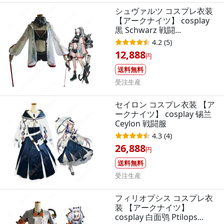
シュヴァルツ コスプレ衣装
【アークナイツ】 cosplay
黒 Schwarz 戦闘...
4.2
(5)






12,888
円
送料無料
受注生産
セイロン コスプレ衣装 【ア
ークナイツ】 cosplay 锡兰
Ceylon 戦闘服
4.3
(4)






26,888
円
送料無料
受注生産
フィリオプシス コスプレ衣
装 【アークナイツ】
cosplay 白面鸮 Ptilops...