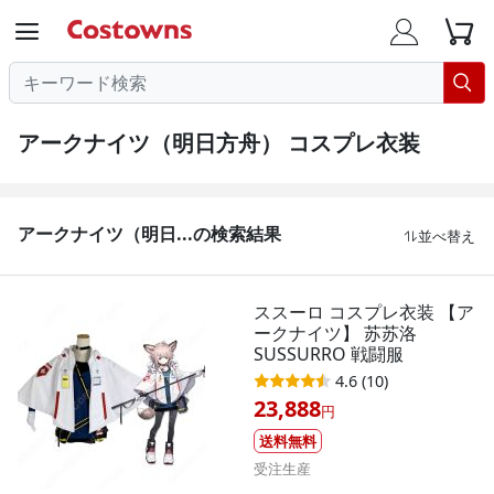




アークナイツ（明日方舟） コスプレ衣装
アークナイツ（明日...の検索結果
並べ替え

ススーロ コスプレ衣装 【ア
ークナイツ】 苏苏洛
SUSSURRO 戦闘服
4.6
(10)






23,888
円
送料無料
受注生産