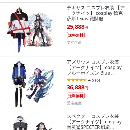
テキサス コスプレ衣装 【ア
ークナイツ】 cosplay 德克
萨斯Texas 戦闘服
25,888
円
送料無料
受注生産
アズリウス コスプレ衣装
【アークナイツ】 cosplay
ブルーポイズン Blue ...
4.5
(6)






36,888
円
送料無料
受注生産
スペクター コスプレ衣装
【アークナイツ】 cosplay
幽灵鲨SPECTER 戦闘...