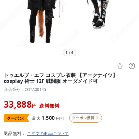
1
/
4


トゥエルブ・エフ コスプレ衣装 【アークナイツ】
cosplay 術士 12F 戦闘服 オーダメイド可
商品番号：COTA00145
33,888
円
送料無料
1,500
クーポン獲得
最大
円引
クーポン:

返品無料：
ご注文の返品について