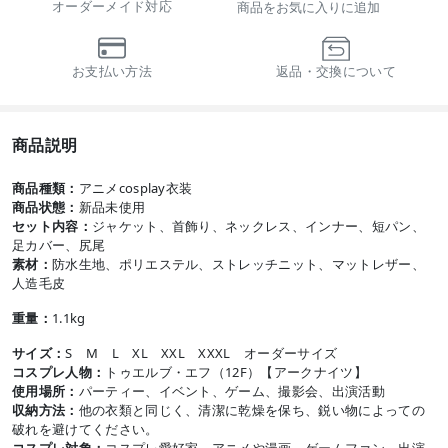
オーダーメイド対応
商品をお気に入りに追加
お支払い方法
返品・交換について
商品説明
商品種類：
アニメcosplay衣装
商品状態：
新品未使用
セット内容：
ジャケット、首飾り、ネックレス、インナー、短パン、
足カバー、尻尾
素材：
防水生地、ポリエステル、ストレッチニット、マットレザー、
人造毛皮
重量：
1.1kg
サイズ：
S M L XL XXL XXXL オーダーサイズ
コスプレ人物：
トゥエルブ・エフ（12F）【アークナイツ】
使用場所：
パーティー、イベント、ゲーム、撮影会、出演活動
収納方法：
他の衣類と同じく、清潔に乾燥を保ち、鋭い物によっての
破れを避けてください。
コスプレ対象：
コスプレ愛好家、アニメや漫画、ゲームファン、出演