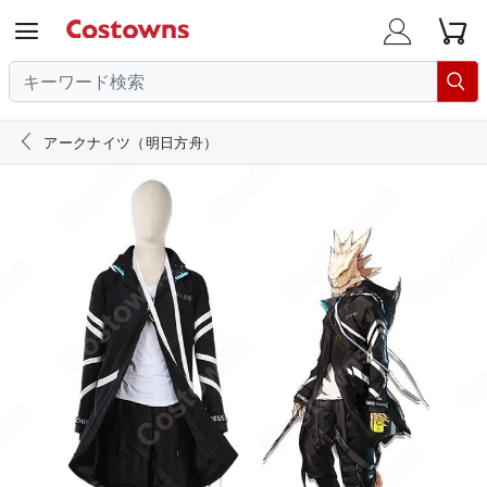





アークナイツ（明日方舟）