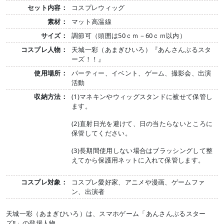
セット内容：
コスプレウィッグ
素材：
マット高温線
サイズ：
調節可（頭囲は50ｃｍ－60ｃｍ以内）
コスプレ人物：
天城一彩（あまぎひいろ）『あんさんぶるスタ
ーズ！！』
使用場所：
パーティー、イベント、ゲーム、撮影会、出演
活動
収納方法：
(1)マネキンやウィッグスタンドに被せて保管し
ます。
(2)直射日光を避けて、日の当たらないところに
保管してください。
(3)長期間使用しない場合はブラッシングして整
えてから保護用ネットに入れて保管します。
コスプレ対象：
コスプレ愛好家、アニメや漫画、ゲームファ
ン、出演者
天城一彩（あまぎひいろ）は、スマホゲーム「あんさんぶるスター
ズ‼︎」の登場人物。