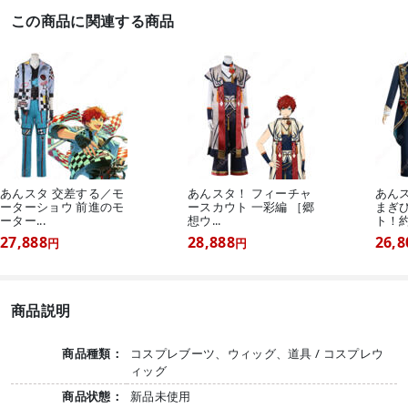
この商品に関連する商品
あんスタ 交差する／モ
あんスタ！ フィーチャ
あん
ーターショウ 前進のモ
ースカウト 一彩編 ［郷
まぎ
ーター...
想ウ...
ト！約束
27,888
28,888
26,8
円
円
商品説明
商品種類：
コスプレブーツ、ウィッグ、道具 / コスプレウ
ィッグ
商品状態：
新品未使用