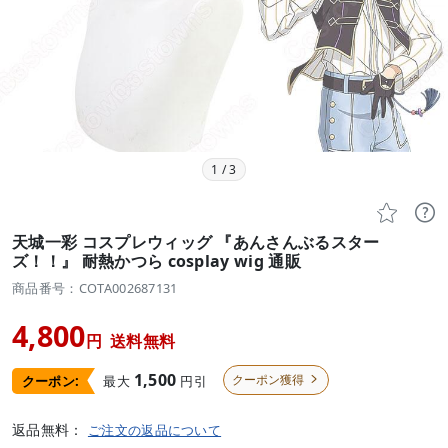
1
/
3


天城一彩 コスプレウィッグ 『あんさんぶるスター
ズ！！』 耐熱かつら cosplay wig 通販
商品番号：COTA002687131
4,800
円
送料無料
1,500
クーポン獲得
最大
円引
クーポン:

返品無料：
ご注文の返品について