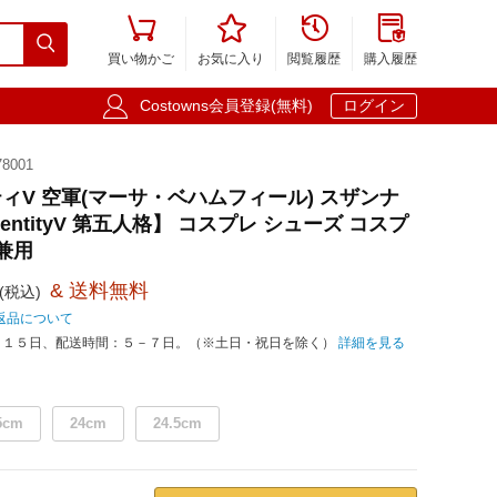





買い物かご
お気に入り
閲覧履歴
購入履歴

Costowns会員登録(無料)
ログイン
8001
ィV 空軍(マーサ・ベハムフィール) スザンナ
entityV 第五人格】 コスプレ シューズ コスプ
兼用
& 送料無料
(税込)
返品について
－１５日、配送時間：５－７日。（※土日・祝日を除く）
詳細を見る
5cm
24cm
24.5cm