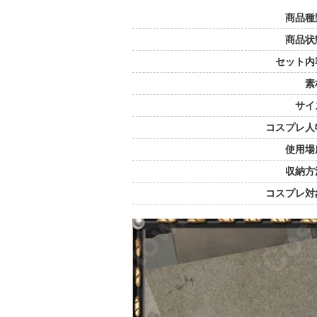
商品種
商品状
セット内
素
サイ
コスプレ人
使用場
収納方
コスプレ対