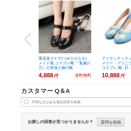
栗花落カナヲ(つゆりかなを)
アイデンティティ
メイド風 コスプレ靴 『鬼滅の
メリー・プリニウ
刃』の登場人物の靴
コスプレ 靴 【I..
4,888
10,888
送料無料
円
円
カスタマー Q＆A

お探しの回答が見つかりませんか？
質問を投稿