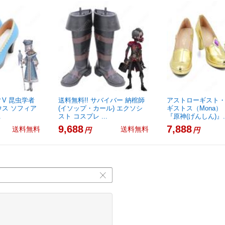
V 昆虫学者
送料無料!! サバイバー 納棺師
アストローギスト
ス ソフィア
(イソップ・カール) エクソシ
ギストス（Mona）
.
スト コスプレ ...
『原神(げんしん)』..
9,688
7,888
送料無料
送料無料
円
円
