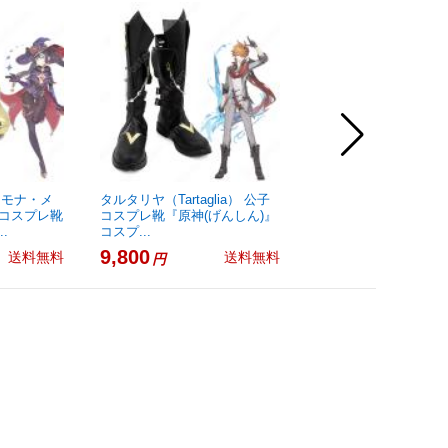
・モナ・メ
タルタリヤ（Tartaglia） 公子
ゼノブレイド3 ノア 
 コスプレ靴
コスプレ靴『原神(げんしん)』
靴 コスプレ用 道具
.
コスプ...
11,800
円
9,800
送料無料
送料無料
円