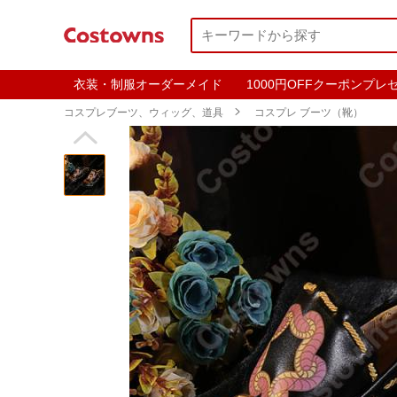
衣装・制服オーダーメイド
1000円OFFクーポンプレ
コスプレブーツ、ウィッグ、道具

コスプレ ブーツ（靴）
