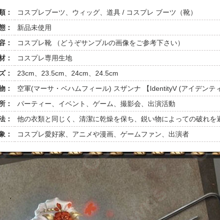
類：
コスプレブーツ、ウィッグ、道具 / コスプレ ブーツ（靴）
態：
新品未使用
容：
コスプレ靴 （どうぞサンプルの画像をご参考下さい）
材：
コスプレ専用生地
ズ：
23cm、23.5cm、24cm、24.5cm
物：
空軍(マーサ・ベハムフィール) スザンナ 【IdentityV (アイデン
所：
パーティー、イベント、ゲーム、撮影会、出演活動
法：
他の衣類と同じく、清潔に乾燥を保ち、鋭い物によっての破れを
象：
コスプレ愛好家、アニメや漫画、ゲームファン、出演者