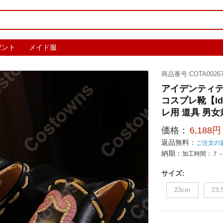
ゼント
メイド服
商品番号:COTA00267
アイデンティテ
コスプレ靴【Id
レ用 道具 男女
価格：
6,188円
返品無料：
ご注文の
納期：
加工時間：７
サイズ
:
23cm
23.