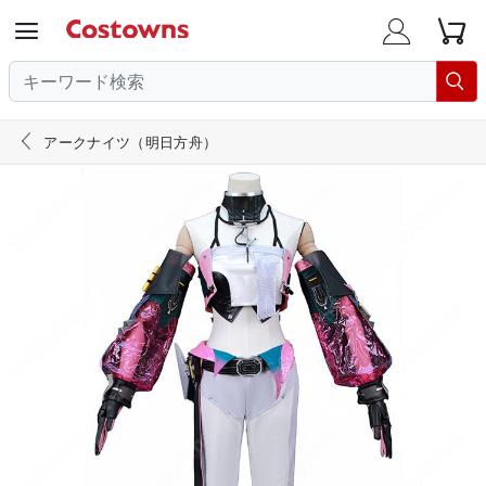





アークナイツ（明日方舟）