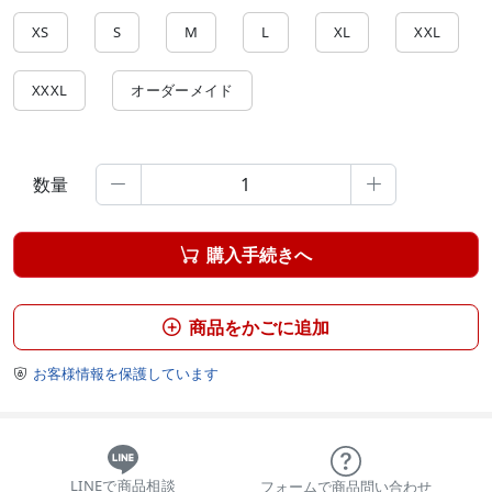
XS
S
M
L
XL
XXL
XXXL
オーダーメイド
数量


購入手続きへ

商品をかごに追加

お客様情報を保護しています

LINEで商品相談
フォームで商品問い合わせ