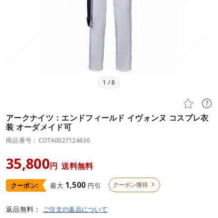
1
/
8


アークナイツ：エンドフィールド イヴォンヌ コスプレ衣
装 オーダメイド可
商品番号：COTA0027124636
35,800
円
送料無料
1,500
クーポン獲得
最大
円引
クーポン:

返品無料：
ご注文の返品について