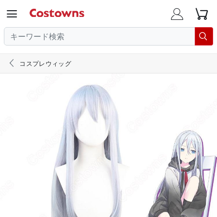





コスプレウィッグ