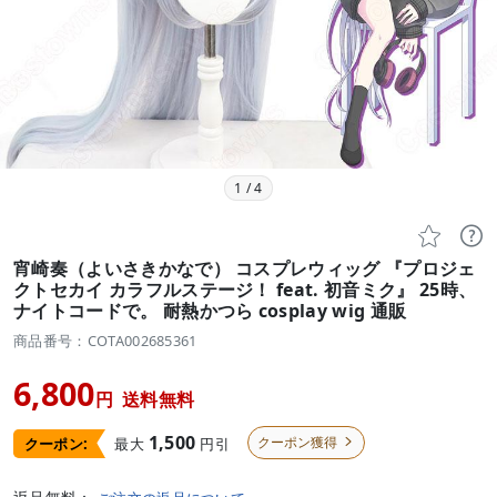
1
/
4


宵崎奏（よいさきかなで） コスプレウィッグ 『プロジェ
クトセカイ カラフルステージ！ feat. 初音ミク』 25時、
ナイトコードで。 耐熱かつら cosplay wig 通販
商品番号：COTA002685361
6,800
円
送料無料
1,500
クーポン獲得
最大
円引
クーポン:
