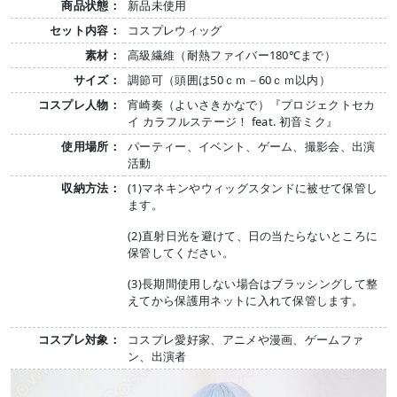
商品状態：
新品未使用
セット内容：
コスプレウィッグ
素材：
高級繊維（耐熱ファイバー180℃まで）
サイズ：
調節可（頭囲は50ｃｍ－60ｃｍ以内）
コスプレ人物：
宵崎奏（よいさきかなで）『プロジェクトセカ
イ カラフルステージ！ feat. 初音ミク』
使用場所：
パーティー、イベント、ゲーム、撮影会、出演
活動
収納方法：
(1)マネキンやウィッグスタンドに被せて保管し
ます。
(2)直射日光を避けて、日の当たらないところに
保管してください。
(3)長期間使用しない場合はブラッシングして整
えてから保護用ネットに入れて保管します。
コスプレ対象：
コスプレ愛好家、アニメや漫画、ゲームファ
ン、出演者