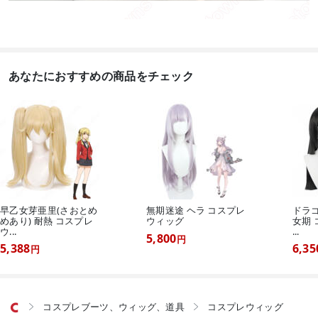
あなたにおすすめの商品をチェック
早乙女芽亜里(さおとめ
無期迷途 ヘラ コスプレ
ドラゴ
めあり) 耐熱 コスプレ
ウィッグ
女期 
ウ...
...
5,800
円
5,388
6,35
円
コスプレブーツ、ウィッグ、道具
コスプレウィッグ

