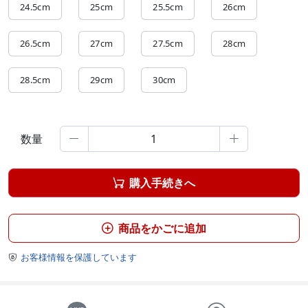
24.5cm
25cm
25.5cm
26cm
26.5cm
27cm
27.5cm
28cm
28.5cm
29cm
30cm
数量


購入手続きへ

商品をかごに追加

お客様情報を保護しています
