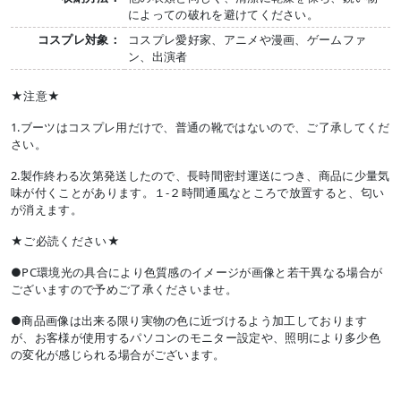
によっての破れを避けてください。
コスプレ対象：
コスプレ愛好家、アニメや漫画、ゲームファ
ン、出演者
★注意★
1.ブーツはコスプレ用だけで、普通の靴ではないので、ご了承してくだ
さい。
2.製作終わる次第発送したので、長時間密封運送につき、商品に少量気
味が付くことがあります。１-２時間通風なところで放置すると、匂い
が消えます。
★ご必読ください★
●PC環境光の具合により色質感のイメージが画像と若干異なる場合が
ございますので予めご了承くださいませ。
●商品画像は出来る限り実物の色に近づけるよう加工しております
が、お客様が使用するパソコンのモニター設定や、照明により多少色
の変化が感じられる場合がございます。