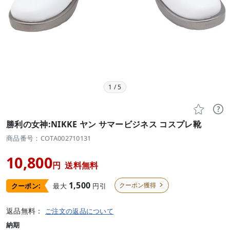
1
/
5


勝利の女神:NIKKE ヤン サマービジネス コスプレ靴
商品番号：COTA002710131
10,800
円
送料無料
1,500
クーポン獲得
最大
円引
クーポン:

返品無料：
ご注文の返品について
納期