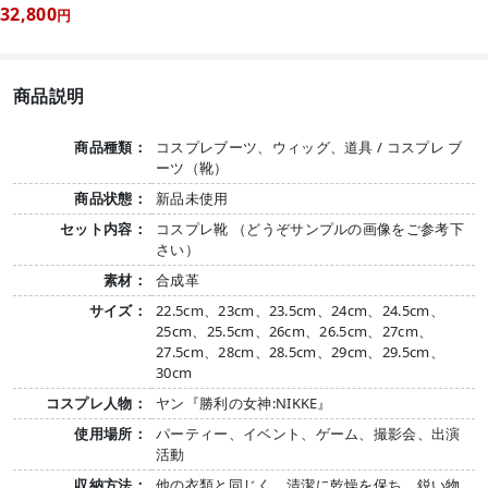
32,800
円
商品説明
商品種類：
コスプレブーツ、ウィッグ、道具 / コスプレ ブ
ーツ（靴）
商品状態：
新品未使用
セット内容：
コスプレ靴 （どうぞサンプルの画像をご参考下
さい）
素材：
合成革
サイズ：
22.5cm、23cm、23.5cm、24cm、24.5cm、
25cm、25.5cm、26cm、26.5cm、27cm、
27.5cm、28cm、28.5cm、29cm、29.5cm、
30cm
コスプレ人物：
ヤン『勝利の女神:NIKKE』
使用場所：
パーティー、イベント、ゲーム、撮影会、出演
活動
収納方法：
他の衣類と同じく、清潔に乾燥を保ち、鋭い物