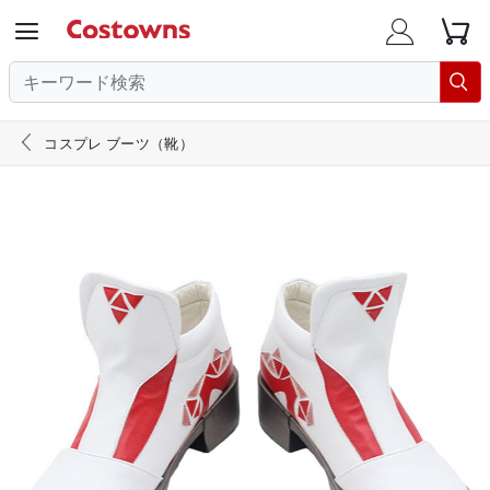





コスプレ ブーツ（靴）