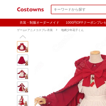
衣装・制服オーダーメイド
1000円OFFクーポンプレ
ゲーム• アニメコスプレ衣装

地縛少年花子くん
