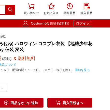





買い物かご
お気に入り
閲覧履歴
購入履歴

Costowns会員登録(無料)
ログイン
261
しろねね) ハロウィン コスプレ衣装 【地縛少年花
ay 仮装 変装
円
& 送料無料
(税込)
返品について
－１５日、配送時間：５－７日。（※土日・祝日を除く）
詳細を見る
L


商品をかごに追加
購入手続きへ