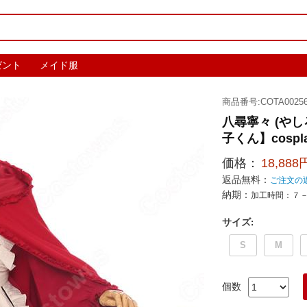
ゼント
メイド服
商品番号:COTA00256
八尋寧々 (や
子くん】cospl
価格：
18,888
返品無料：
ご注文の
納期：
加工時間：７
サイズ
:
S
M
個数