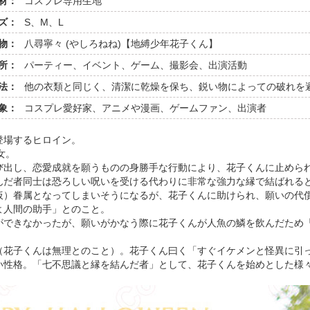
材：
コスプレ専用生地
ズ：
S、M、L
物：
八尋寧々 (やしろねね)【地縛少年花子くん】
所：
パーティー、イベント、ゲーム、撮影会、出演活動
法：
他の衣類と同じく、清潔に乾燥を保ち、鋭い物によっての破れを
象：
コスプレ愛好家、アニメや漫画、ゲームファン、出演者
登場するヒロイン。
女。
び出し、恋愛成就を願うものの身勝手な行動により、花子くんに止めら
んだ者同士は恐ろしい呪いを受ける代わりに非常な強力な縁で結ばれる
仮）眷属となってしまいそうになるが、花子くんに助けられ、願いの代
よ人間の助手」とのこと。
ができなかったが、願いがかなう際に花子くんが人魚の鱗を飲んだため
（花子くんは無理とのこと）。花子くん曰く「すぐイケメンと怪異に引
い性格。「七不思議と縁を結んだ者」として、花子くんを始めとした様