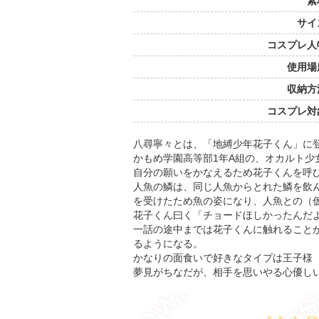
素
サイ
コスプレ人
使用場
収納方
コスプレ対
八尋寧々とは、「地縛少年花子くん」に
かもめ学園高等部1年A組の、オカルト少
自分の願いをかなえるため花子くんを呼
人魚の鱗は、同じ人魚からとれた鱗を飲
を受けたため魚の姿になり、人魚との（
花子くん曰く「チョードほしかったんだ
一話の途中までは花子くんに触れること
るようになる。
かなりの面食いで好きなタイプは王子様
夢見がちなだが、相手を思いやる心優し