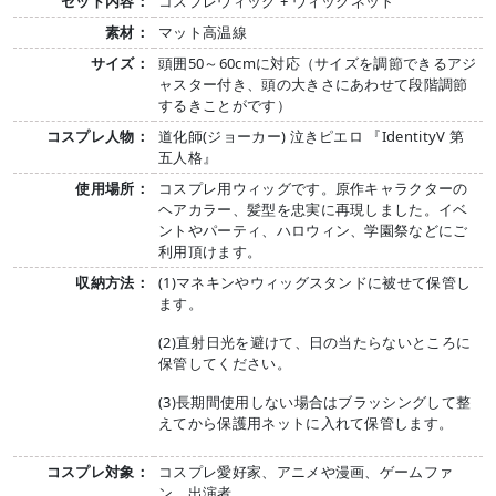
セット内容：
コスプレウィッグ + ウィッグネット
素材：
マット高温線
サイズ：
頭囲50～60cmに対応（サイズを調節できるアジ
ャスター付き、頭の大きさにあわせて段階調節
するきことがです）
コスプレ人物：
道化師(ジョーカー) 泣きピエロ 『IdentityV 第
五人格』
使用場所：
コスプレ用ウィッグです。原作キャラクターの
ヘアカラー、髪型を忠実に再現しました。イベ
ントやパーティ、ハロウィン、学園祭などにご
利用頂けます。
収納方法：
(1)マネキンやウィッグスタンドに被せて保管し
ます。
(2)直射日光を避けて、日の当たらないところに
保管してください。
(3)長期間使用しない場合はブラッシングして整
えてから保護用ネットに入れて保管します。
コスプレ対象：
コスプレ愛好家、アニメや漫画、ゲームファ
ン、出演者