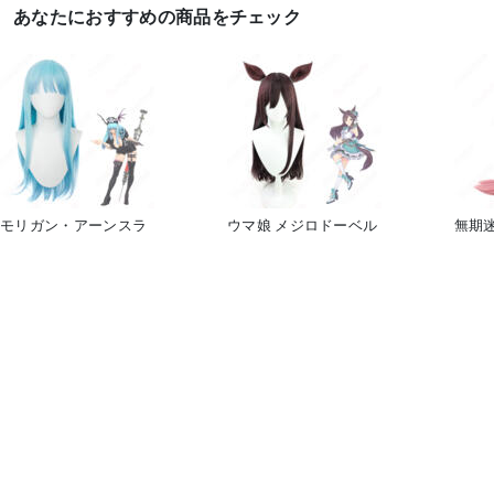
あなたにおすすめの商品をチェック
モリガン・アーンスラ
ウマ娘 メジロドーベル
無期迷
ンド コスプレウィッグ
コスプレウィッグ 『ウ
ウィ
『ヴァ...
マ娘...
7,30
6,500
5,200
円
円
コスプレブーツ、ウィッグ、道具
コスプレウィッグ


©2026 Costowns.com