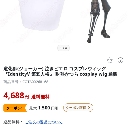
1
/
4


道化師(ジョーカー) 泣きピエロ コスプレウィッグ
『IdentityV 第五人格』 耐熱かつら cosplay wig 通販
商品番号：COTA00268168
4,688
円
送料無料
1,500
クーポン獲得
最大
円引
クーポン:

返品無料：
ご注文の返品について