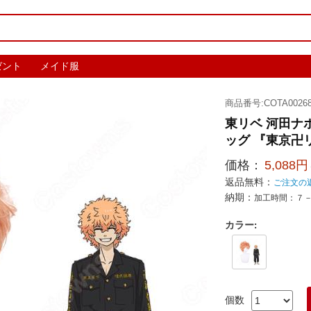
ゼント
メイド服
商品番号:COTA00268
東リベ 河田ナ
ッグ 『東京卍リ
価格：
5,088円
返品無料：
ご注文の
納期：
加工時間：７
カラー
:
個数