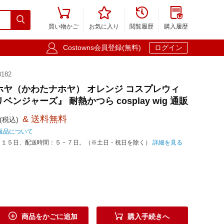





買い物かご
お気に入り
閲覧履歴
購入履歴

Costowns会員登録(無料)
ログイン
182
ホヤ（かわたナホヤ） オレンジ コスプレウィ
ベンジャーズ』 耐熱かつら cosplay wig 通販
& 送料無料
(税込)
返品について
－１５日、配送時間：５－７日。（※土日・祝日を除く）
詳細を見る


商品をかごに追加
購入手続きへ