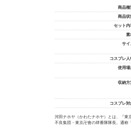
商品種
商品状
セット内
素
サイ
コスプレ人
使用場
収納方
コスプレ対
河田ナホヤ（かわたナホヤ）とは、『東
不良集団・東京卍會の肆番隊隊長。通称