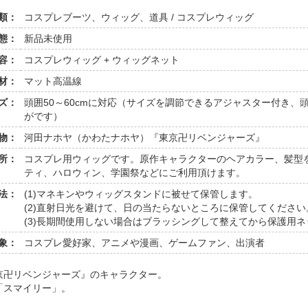
類：
コスプレブーツ、ウィッグ、道具 / コスプレウィッグ
態：
新品未使用
容：
コスプレウィッグ + ウィッグネット
材：
マット高温線
ズ：
頭囲50～60cmに対応（サイズを調節できるアジャスター付き
がです）
物：
河田ナホヤ（かわたナホヤ）『東京卍リベンジャーズ』
所：
コスプレ用ウィッグです。原作キャラクターのヘアカラー、髪型
ティ、ハロウィン、学園祭などにご利用頂けます。
法：
(1)マネキンやウィッグスタンドに被せて保管します。
(2)直射日光を避けて、日の当たらないところに保管してください
(3)長期間使用しない場合はブラッシングして整えてから保護用
象：
コスプレ愛好家、アニメや漫画、ゲームファン、出演者
京卍リベンジャーズ』のキャラクター。
「スマイリー」。