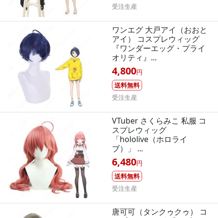
受注生産
ワンエグ 大戸アイ（おおと
アイ） コスプレウィッグ
『ワンダーエッグ・プライ
オリティ』...
4,800
円
送料無料
受注生産
VTuber さくらみこ 私服 コ
スプレウィッグ
「hololive（ホロライ
ブ）」 ...
6,480
円
送料無料
受注生産
唐可可（タンクゥクゥ） コ