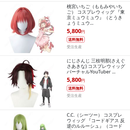
桃宮いちご（ももみやいち
ご） コスプレウィッグ 『東
京ミュウミュウ』（とうき
ょうミュウ...
5,800
円
送料無料
受注生産
にじさんじ 三枝明那(さえぐ
さあきな) コスプレウィッグ
バーチャルYouTuber ...
5,800
円
送料無料
受注生産
C.C.（シーツー） コスプレ
ウィッグ 『コードギアス 反
逆のルルーシュ』（コード