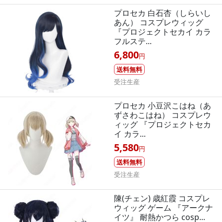
プロセカ 白石杏（しらいし
あん） コスプレウィッグ
『プロジェクトセカイ カラ
フルステ...
6,800
円
送料無料
受注生産
プロセカ 小豆沢こはね（あ
ずさわこはね） コスプレウ
ィッグ 『プロジェクトセカ
イ カラ...
5,580
円
送料無料
受注生産
陳(チェン) 歳紅霞 コスプレ
ウィッグ ゲーム 『アークナ
イツ』 耐熱かつら cosp...