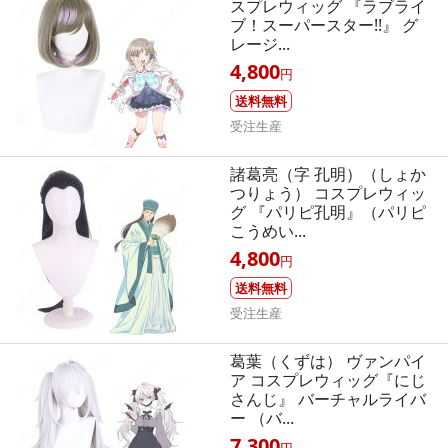
スプレウィッグ 『ラブライ
ブ！スーパースター!!』 グ
レージ...
4,800
円
送料無料
受注生産
諸葛亮（字 孔明）（しょか
つりょう） コスプレウィッ
グ 『パリピ孔明』（パリピ
こうめい...
4,800
円
送料無料
受注生産
葛葉（くずは） ヴァンパイ
ア コスプレウィッグ『にじ
さんじ』 バーチャルライバ
ー （バ...
7,300
円