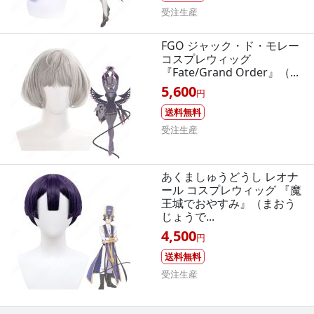
受注生産
FGO ジャック・ド・モレー
コスプレウィッグ
『Fate/Grand Order』（...
5,600
円
送料無料
受注生産
あくましゅうどうし レオナ
ール コスプレウィッグ 『魔
王城でおやすみ』（まおう
じょうで...
4,500
円
送料無料
受注生産