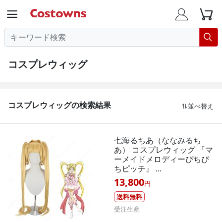




コスプレウィッグ
コスプレウィッグの検索結果
並べ替え

七海るちあ（ななみるち
あ） コスプレウィッグ 『マ
ーメイドメロディーぴちぴ
ちピッチ』 ...
13,800
円
送料無料
受注生産