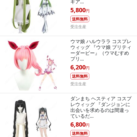
ギア...
5,800
円
送料無料
受注生産
ウマ娘 ハルウララ コスプレ
ウィッグ 『ウマ娘 プリティ
ーダービー』（ウマむすめ
プリ...
6,200
円
送料無料
受注生産
ダンまち ヘスティア コスプ
レウィッグ 『ダンジョンに
出会いを求めるのは間違っ
ているだ...
6,800
円
送料無料