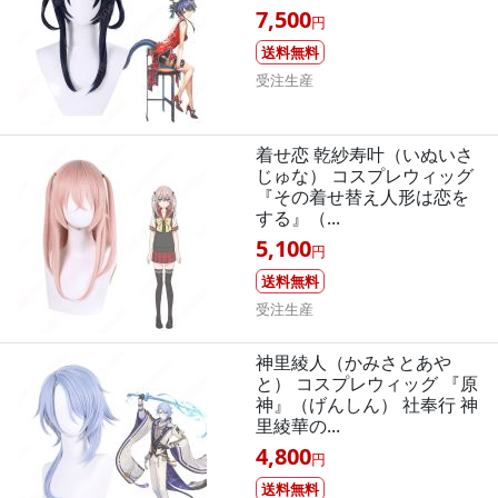
7,500
円
送料無料
受注生産
着せ恋 乾紗寿叶（いぬいさ
じゅな） コスプレウィッグ
『その着せ替え人形は恋を
する』（...
5,100
円
送料無料
受注生産
神里綾人（かみさとあや
と） コスプレウィッグ 『原
神』（げんしん） 社奉行 神
里綾華の...
4,800
円
送料無料