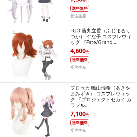
送料無料
受注生産
FGO 藤丸立香（ふじまるり
つか） ぐだ子 コスプレウィ
ッグ 『Fate/Grand ...
4,600
円
送料無料
受注生産
プロセカ 暁山瑞希（あきや
まみずき） コスプレウィッ
グ 『プロジェクトセカイ カ
ラフル...
7,100
円
送料無料
受注生産