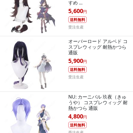
すめ ...
5,600
円
送料無料
受注生産
オーバーロード アルベド コ
スプレウィッグ 耐熱かつら
通販
5,900
円
送料無料
受注生産
NU: カーニバル 玖夜（きゅ
うや） コスプレウィッグ 耐
熱かつら 通販
4,800
円
送料無料
受注生産