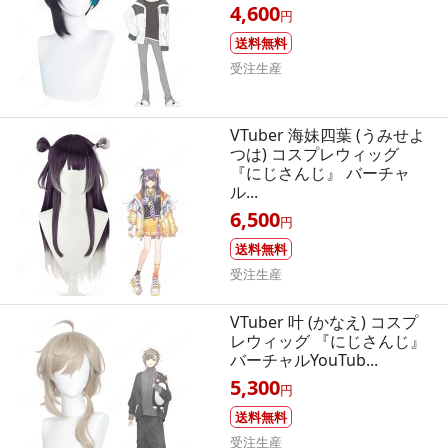
4,600
円
送料無料
受注生産
VTuber 海妹四葉 (うみせよ
つは) コスプレウィッグ
『にじさんじ』 バーチャ
ル...
6,500
円
送料無料
受注生産
VTuber 叶 (かなえ) コスプ
レウィッグ 『にじさんじ』
バーチャルYouTub...
5,300
円
送料無料
受注生産