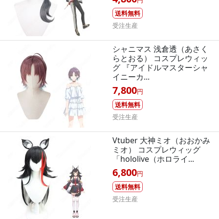
送料無料
受注生産
シャニマス 浅倉透（あさく
らとおる） コスプレウィッ
グ 『アイドルマスターシャ
イニーカ...
7,800
円
送料無料
受注生産
Vtuber 大神ミオ（おおかみ
ミオ） コスプレウィッグ
「hololive（ホロライ...
6,800
円
送料無料
受注生産