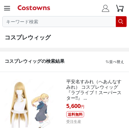




コスプレウィッグ
コスプレウィッグの検索結果
並べ替え

平安名すみれ（へあんなす
みれ） コスプレウィッグ
『ラブライブ！スーパース
ター!!』 ...
5,600
円
送料無料
受注生産