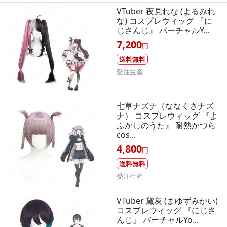
VTuber 夜見れな (よるみれ
な) コスプレウィッグ 『に
じさんじ』 バーチャルY...
7,200
円
送料無料
受注生産
七草ナズナ（ななくさナズ
ナ） コスプレウィッグ 『よ
ふかしのうた』 耐熱かつら
cos...
4,800
円
送料無料
受注生産
VTuber 黛灰 (まゆずみかい)
コスプレウィッグ 『にじさ
んじ』 バーチャルYo...