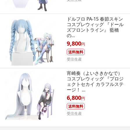
ドルフロ PA-15 春節スキン
コスプレウィッグ 『ドール
ズフロントライン』 藍橋
の...
9,800
円
送料無料
受注生産
宵崎奏（よいさきかなで）
コスプレウィッグ 『プロジ
ェクトセカイ カラフルステ
ージ！ ...
6,800
円
送料無料
受注生産