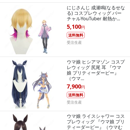
にじさんじ 成瀬鳴(なるせな
る) コスプレウィッグ バー
チャルYouTuber 耐熱か...
5,100
円
送料無料
受注生産
ウマ娘 ヒシアマゾン コスプ
レウィッグ 尻尾 耳 『ウマ
娘 プリティーダービー』
（ウマ...
7,900
円
送料無料
受注生産
ウマ娘 ライスシャワー コス
プレウィッグ 『ウマ娘 プリ
ティーダービー』（ウマむ