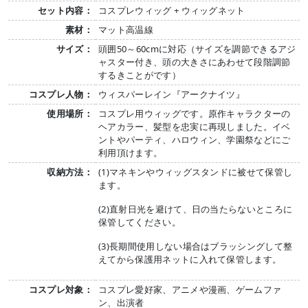
セット内容：
コスプレウィッグ + ウィッグネット
素材：
マット高温線
サイズ：
頭囲50～60cmに対応（サイズを調節できるアジ
ャスター付き、頭の大きさにあわせて段階調節
するきことがです）
コスプレ人物：
ウィスパーレイン『アークナイツ』
使用場所：
コスプレ用ウィッグです。原作キャラクターの
ヘアカラー、髪型を忠実に再現しました。イベ
ントやパーティ、ハロウィン、学園祭などにご
利用頂けます。
収納方法：
(1)マネキンやウィッグスタンドに被せて保管し
ます。
(2)直射日光を避けて、日の当たらないところに
保管してください。
(3)長期間使用しない場合はブラッシングして整
えてから保護用ネットに入れて保管します。
コスプレ対象：
コスプレ愛好家、アニメや漫画、ゲームファ
ン、出演者