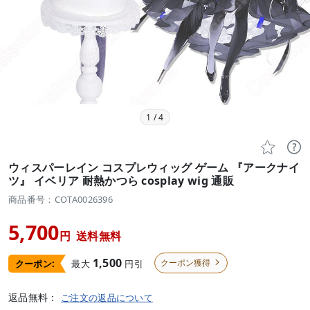
1
/
4


ウィスパーレイン コスプレウィッグ ゲーム 『アークナイ
ツ』 イベリア 耐熱かつら cosplay wig 通販
商品番号：COTA0026396
5,700
円
送料無料
1,500
クーポン獲得
最大
円引
クーポン:

返品無料：
ご注文の返品について