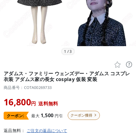
1
/
3


アダムス・ファミリー ウェンズデー・アダムス コスプレ
衣装 アダムス家の長女 cosplay 仮装 変装
商品番号：COTA00269733
16,800
円
送料無料
1,500
クーポン獲得
最大
円引
クーポン:

返品無料：
ご注文の返品について