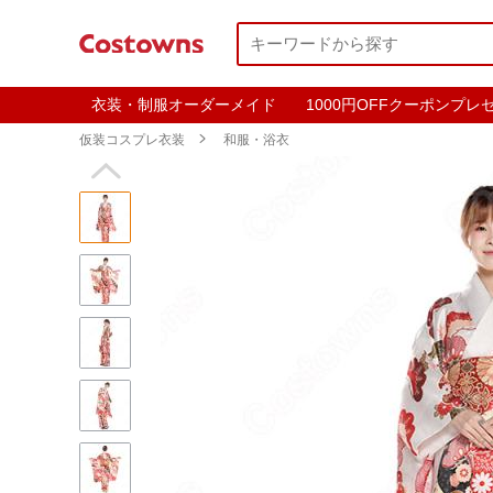
衣装・制服オーダーメイド
1000円OFFクーポンプレ
仮装コスプレ衣装

和服・浴衣
