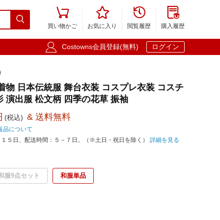





買い物かご
お気に入り
閲覧履歴
購入履歴

Costowns会員登録(無料)
ログイン
9
 着物 日本伝統服 舞台衣装 コスプレ衣装 コスチ
 演出服 松文柄 四季の花草 振袖
円
& 送料無料
(税込)
返品について
－１５日、配送時間：５－７日。（※土日・祝日を除く）
詳細を見る
和服9点セット
和服単品