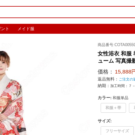
ゼント
メイド服
商品番号:COTA0055
女性浴衣 和服
ューム 写真撮影
価格：
15,888
返品無料：
ご注文の
納期：
加工時間：７
カラー
:
和服単品
和服＋帯
サイズ
:
フリーサイズ