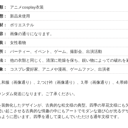
類：
アニメcosplay衣装
態：
新品未使用
材：
ポリエステル
容：
画像の通りになります。
装：
女性着物
所：
パーティー、イベント、ゲーム、撮影会、出演活動
法：
他の衣類と同じく、清潔に乾燥を保ち、鋭い物によっての破れを
象：
コスプレ愛好家、アニメや漫画、ゲームファン、出演者
,和服（画像通り）、2,つけ衿（画像通り）、3,帯（画像通り）、4,帯締
ランダム発送になります。ご了承ください。
を装飾化したデザインが、古典的な松文様の典型。四季の草花文様にも
思い起こさせる古典的な情趣の中にもアートでモダンな遊び心が光るデ
るように思います。四季を通して楽しんでいただける通年文様です。