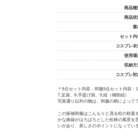
商品種
商品状
素
セット内
コスプレ衣
使用場
収納方
コスプレ対
＊9点セット内容：和服9点セット内容：1
7,足袋、8,手提げ袋、9,紐（補助紐）
写真通り以外の物は、和服の柄によって
この振袖和服はこんもりと茂る松の枝葉
かな曲線がはろばろとした松林の風景を
いがあり、美しさのポイントになってい