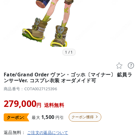
1
/
1


Fate/Grand Order ヴァン・ゴッホ〔マイナー〕 鉱員ラ
ンサーVer. コスプレ衣装 オーダメイド可
商品番号：COTA0027125396
279,000
円
送料無料
1,500
クーポン獲得
最大
円引
クーポン:

返品無料：
ご注文の返品について