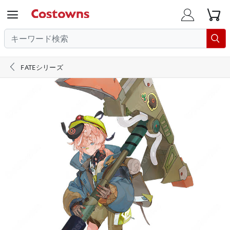





FATEシリーズ