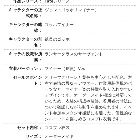
作品シリーズ：
Fateシリーズ
キャラクターの正
ヴァン・ゴッホ〔マイナー〕
式名称：
キャラクターの略
ゴッホマイナー
称：
キャラクターの別
鉱員のゴッホ
名：
キャラの役職や所
ランサークラスのサーヴァント
属：
衣装バージョン：
マイナー（鉱員）Ver.
セールスポイン
オリーブグリーンと黄色を中心とした配色、左
ト：
右で表情の異なるアウター、作業用装備風のパ
ーツなど、マイナー姿の特徴を取り入れやすい
デザインです。オーダーメイド相談に対応して
いるため、衣装の構成や装飾、着用者の寸法に
ついて確認しながら制作を進められます。イベ
ント参加やスタジオ撮影にも適した、個性的な
シルエットを楽しめるコスプレ衣装です。
セット内容：
コスプレ衣装
サイズ：
オーダーメイド