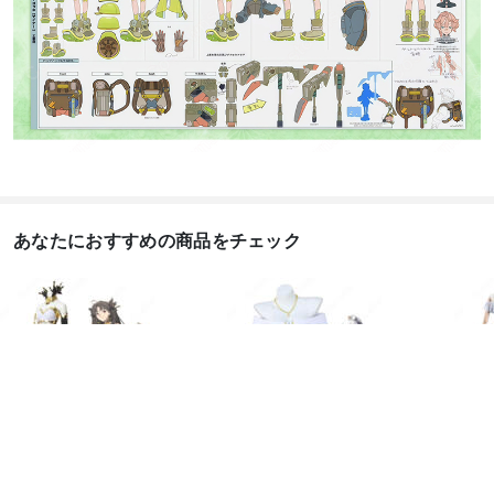
あなたにおすすめの商品をチェック
イシュタル コスプレ衣
FGO アナスタシア・ニ
FGO
装 【Fate Grand ...
コラエヴナ・ロマノヴ
霊基再
ァ 水...
装...
19,888
円